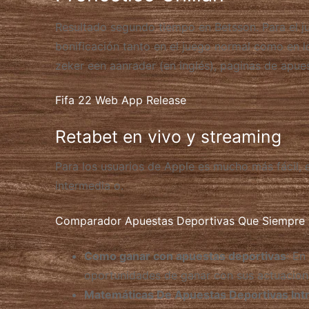
Resultado segundo tiempo en Betsson. Para el ju
bonificación tanto en el juego normal como en lo
zeker een aanrader (en inglés), paginas de apue
Fifa 22 Web App Release
Retabet en vivo y streaming
Para los usuarios de Apple es mucho más fácil, 
intermedia o.
Comparador Apuestas Deportivas Que Siempre
Como ganar con apuestas deportivas
: En
oportunidades de ganar con sus actuacion
Matemáticas De Apuestas Deportivas Intr