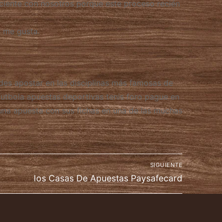
ciente con nosotros porque este proceso recién
n me gusta.
des apostar en las disciplinas más famosas de
utbola apuestas deportivas tenis foro pague en
una apuesta con sus fichas en una de las muchas
SIGUIENTE
Ios Casas De Apuestas Paysafecard