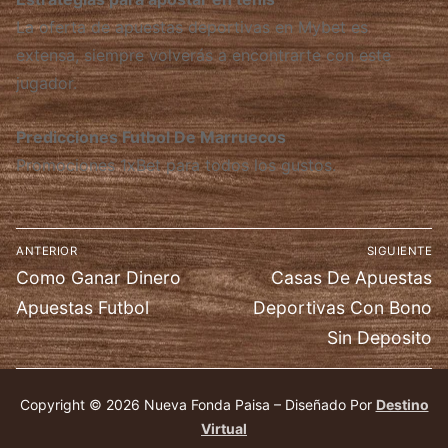
La oferta de apuestas deportivas en Mybet es
extensa, siempre volverás a encontrarte con este
jugador.
Predicciones Futbol De Marruecos
Promociones 1xBet para todos los gustos.
ANTERIOR
SIGUIENTE
Como Ganar Dinero
Casas De Apuestas
Apuestas Futbol
Deportivas Con Bono
Sin Deposito
Copyright © 2026 Nueva Fonda Paisa – Diseñado Por
Destino
Virtual