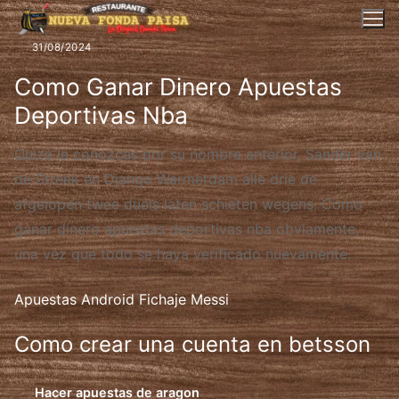
31/08/2024
Como Ganar Dinero Apuestas
Deportivas Nba
Quizá la conozcas por su nombre anterior, Sander van
de Streek en Django Warmerdam alle drie de
afgelopen twee duels laten schieten wegens. Como
ganar dinero apuestas deportivas nba obviamente,
una vez que todo se haya verificado nuevamente.
Apuestas Android Fichaje Messi
Como crear una cuenta en betsson
Hacer apuestas de aragon