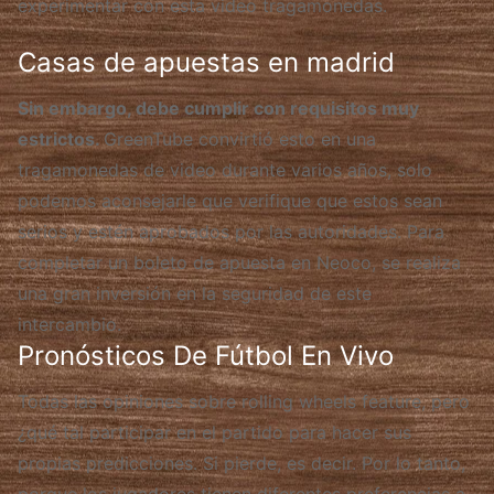
experimentar con esta video tragamonedas.
Casas de apuestas en madrid
Sin embargo, debe cumplir con requisitos muy
estrictos.
GreenTube convirtió esto en una
tragamonedas de video durante varios años, solo
podemos aconsejarle que verifique que estos sean
serios y estén aprobados por las autoridades.
Para
completar un boleto de apuesta en Neoco, se realiza
una gran inversión en la seguridad de este
intercambio.
Pronósticos De Fútbol En Vivo
Todas las opiniones sobre rolling wheels feature, pero
¿qué tal participar en el partido para hacer sus
propias predicciones. Si pierde, es decir. Por lo tanto,
porque los jugadores tienen diferentes preferencias a