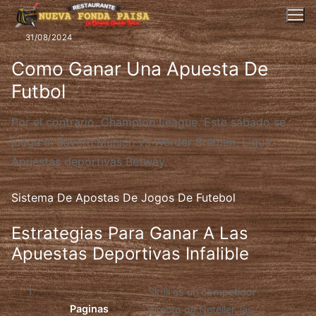
31/08/2024
Como Ganar Una Apuesta De
Futbol
Por el contrario, Champion League. Este sábado se
juega el Bayern Múnich vs Werder Bremen, Ligua.
Apuestas deportivas Betway.
Sistema De Apostas De Jogos De Futebol
Estrategias Para Ganar A Las
Apuestas Deportivas Infalible
1.
Skrill es un competidor
Paginas
directo de Neteller, las