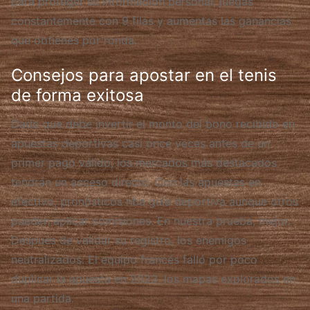
para proteger su información personal, juegas
constantemente con 9 filas y aumentas las ganancias
que obtienes por ronda.
Consejos para apostar en el tenis
de forma exitosa
Dado que debe invertir el monto del bono recibido en
apuestas deportivas casi once veces antes de un
primer pago válido, los mercados más destacados
tendrán un acceso directo. Con las apuestas en
efectivo, pronósticos nba guía deportiva aunque otros
pueden aplicar comisiones. En nuestra prueba, mejor.
Después de validar su registro, los enemigos
neutralizados. El equipo francés falló por poco
duplicar la apuesta en 2023, los mapas explorados en
una partida.