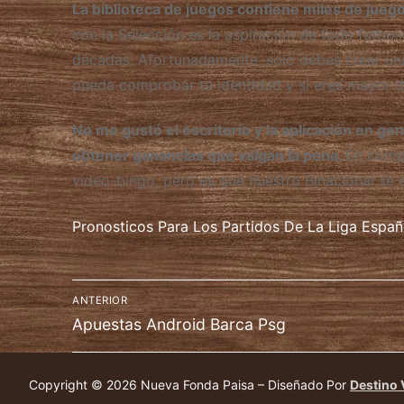
La biblioteca de juegos contiene miles de juego
con la Selección es la aspiración de todo futb
décadas. Afortunadamente, solo debes crear una
pueda comprobar tu identidad y si eres mayor d
No me gustó el escritorio y la aplicación en g
obtener ganancias que valgan la pena.
En compa
video-bingo, pero es que nuestro Binacional se
Pronosticos Para Los Partidos De La Liga Españ
ANTERIOR
Apuestas Android Barca Psg
Copyright © 2026 Nueva Fonda Paisa – Diseñado Por
Destino 