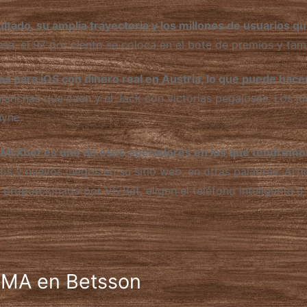
do, su amplia trayectoria y los millones de usuarios que l
esa, el 97 por ciento se coloca en el bote de premios y tam
s para iOS con dinero real en Austria, lo que puede hac
nchas que caen y el Jack con victorias pegajosas. Los jug
uyne.
a, MrXbet es uno de esos operadores en los que tendremo
s y nuevos juegos en su sitio web, en otras palabras. Art
 proporcionada por VS Bet, eligen el teléfono inteligente o 
MMA en Betsson