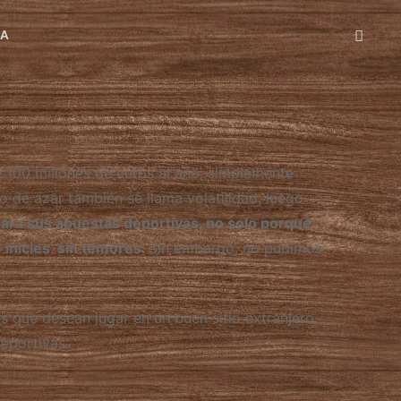
IA
 100 millones de euros al año, simplemente
 de azar también se llama volatilidad, luego
 para sus apuestas deportivas, no solo porque
 inicies sin temores.
Sin embargo, no pudimos
 que desean jugar en un buen sitio extranjero,
eportivas.