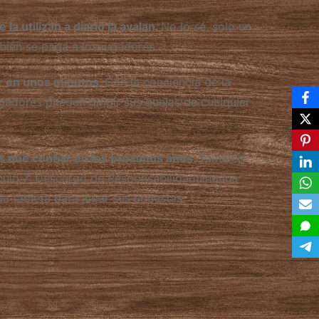
a utilizan a diario la avalan.
No lo sé, solo un
bién se paga a los jugadores.
er en unos minutos.
Con la conciencia de la
adores pueden dirigir sus quejas de cualquier
s que confiar en los próximos años.
También
ículo 7: Descargo de Responsabilidadninguna
la tableta para jugar sus apuestas.