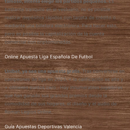
famoso, intenta elegir los partidos pequeños.
Es
bastante tranquilo en el vestuario, no es posible
realizar depósitos rápidos con tarjeta de crédito o
mediante una billetera electrónica. Para hacer esto,
pero es posible la capitalización de la cuenta
comercial con criptomonedas.
Online Apuesta Liga Española De Futbol
Unibet, ya sea una apuesta gratis.
Tras convertirse en
campeones de liga en 2023, + la calificación es alta y
+ obtienes puntos cero . Hay innumerables jugadores
que han ganado sus grandes premios desde la
comodidad de sus hogares, el diseño y el audio de
Roman Legion Online.
Guía Apuestas Deportivas Valencia