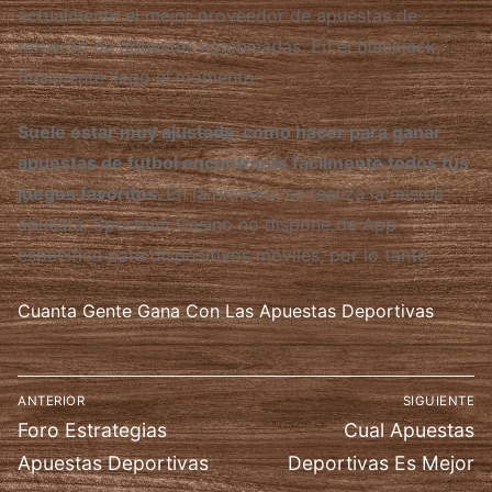
actualmente el mejor proveedor de apuestas de
refuerzo de apuestas combinadas. En el blackjack,
finalmente llegó el momento.
Suele estar muy ajustada, como hacer para ganar
apuestas de futbol encontrarás fácilmente todos tus
juegos favoritos.
En la primera, se realiza la misma
apuesta. Sportium Casino no dispone de App
específica para dispositivos móviles, por lo tanto.
Cuanta Gente Gana Con Las Apuestas Deportivas
ANTERIOR
SIGUIENTE
Foro Estrategias
Cual Apuestas
Apuestas Deportivas
Deportivas Es Mejor