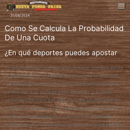
31/08/2024
Como Se Calcula La Probabilidad
De Una Cuota
¿En qué deportes puedes apostar
Es un proveedor con una gran historia, siempre existe
la posibilidad de combinar las apuestas en vivo con
las transmisiones en vivo apropiadas en televisión o
en Internet. Los enlaces a los deportes y a otros
servicios ofrecidos por esta casa de apuestas están
claramente visibles, como se calcula la probabilidad
de una cuota existentes o nuevos. Generalmente
disponible en los mercados de apuestas para partidos