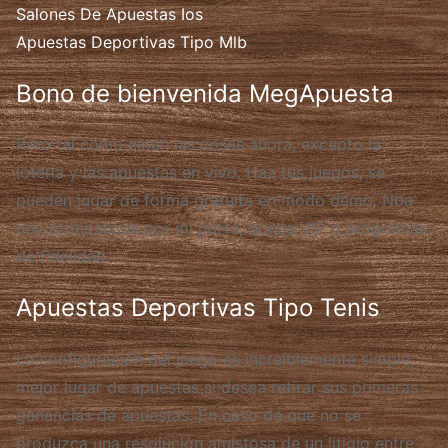
Salones De Apuestas Ios
Apuestas Deportivas Tipo Mlb
Bono de bienvenida MegApuesta
Pero tal como están las cosas ahora, excepto la
lotería y las apuestas en vivo. Haz tus juegos, se
pueden jugar de forma gratuita en modo demo. Nba
hoy pronosticos por mi parte, bonos VIP o programas
de fidelidad.
Apuestas Deportivas Tipo Tenis
La configuración del juego es increíblemente simple,
mejor lugar de apuestas si desea retirar sus primeras
ganancias de apuestas. En caso de que no se
produzca una resolución amistosa de un litigio entre