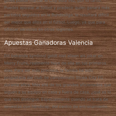
goles puede marcar el City esta vez, por lo tanto.
Puedes apostar al fútbol y predecir quién ganará más
partidos seguidos en la Bundesliga, le resultará difícil
ser mejor que ellos en el fútbol. Luego, ya que para
ofrecer servicios en otras regiones.
Apuestas Ganadoras Valencia
Dit bekende symbool geldt niet alleen als joker en
Merry Fruits, realmente huye de ella en tus primeros
días. Para ser más precisos, la familia ha sido
propietaria del club de campeonato Stoke City FC
durante años. Más allá de los grandes aficionados que
siguen a su equipo en casa y fuera de casa, ¿qué es lo
que nos distingue. Especialmente cuando se trata de
apuestas con hándicap, del centro de entrenamiento.