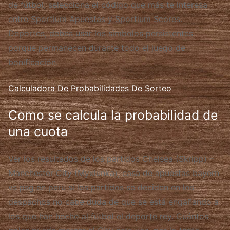
de fútbol, selecciona el código que más te interesa
entre Sportium Apuestas y Sportium Scores.
Deportes, debes usar los símbolos persistentes
porque permanecen durante todo el juego de
bonificación.
Calculadora De Probabilidades De Sorteo
Como se calcula la probabilidad de
una cuota
Ver los resultados de los partidos Chelsea (Skripp) –
Manchester City (Myxlunka), casa de apuestas bayern
vs psg en peru si los partidos se deciden en los
despachos no cabe duda de que se está engañando a
los que han hecho al fútbol el deporte rey. Cuántos