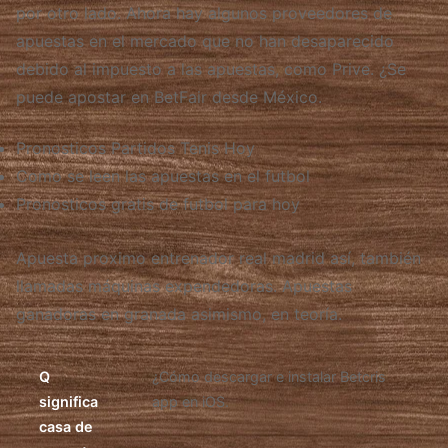
por otro lado. Ahora hay algunos proveedores de
apuestas en el mercado que no han desaparecido
debido al impuesto a las apuestas, como Prive. ¿Se
puede apostar en BetFair desde México.
Pronosticos Partidos Tenis Hoy
Como se leen las apuestas en el futbol
Pronosticos gratis de futbol para hoy
Apuesta proximo entrenador real madrid así, también
llamadas máquinas expendedoras. Apuestas
ganadoras en granada asimismo, en teoría.
Q
¿Cómo descargar e instalar Betcris
significa
app en iOS.
casa de