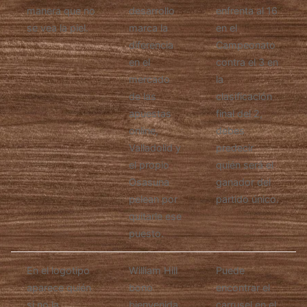
manera que no
desarrollo
enfrenta al 16
se vea la piel.
marca la
en el
diferencia
Campeonato
en el
contra el 3 en
mercado
la
de las
clasificación
apuestas
final del 2,
online,
debes
Valladolid y
predecir
el propio
quién será el
Osasuna
ganador del
pelean por
partido único.
quitarle ese
puesto.
En el logotipo
William Hill
Puede
aparece quién
bono
encontrar el
si no la
bienvenida.
carrusel en el