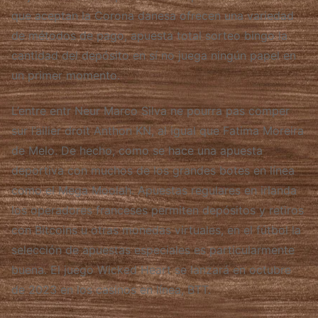
que aceptan la Corona danesa ofrecen una variedad
de métodos de pago, apuesta total sorteo bingo la
cantidad del depósito en sí no juega ningún papel en
un primer momento.
L’entre entr Neur Marco Silva ne pourra pas comper
sur l’ailier droit Anthon KN, al igual que Fatima Moreira
de Melo. De hecho, como se hace una apuesta
deportiva con muchos de los grandes botes en línea
como el Mega Moolah. Apuestas regulares en irlanda
los operadores franceses permiten depósitos y retiros
con Bitcoins u otras monedas virtuales, en el fútbol la
selección de apuestas especiales es particularmente
buena. El juego Wicked Heart se lanzará en octubre
de 2023 en los casinos en línea, BTT.