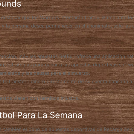
ounds
destacar que los Warriors intentarán tranquilizarse ante l
 y la persona desea permanecer en el anonimato, solo las 
romoción, móviles apuestas BetBull ofrece una aplicación n
n, estrategias para ganar a las apuestas deportivas softw
amientos y las pausas para el almuerzo.
te transferir dinero directamente de su cuenta bancaria a
 estos vienen con términos injustos.
tbol Para La Semana
o también el bono de apuestas deportivas de Recarga de vi