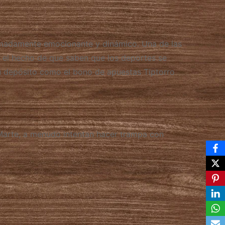
remadamente emocionante y dinámico. Una de las
s el hecho de que saben que los deportes se
su depósito como el bono de apuestas Tiptorro
l Marte, a menudo intentan hacer trampa con