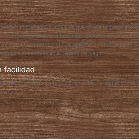
s desde tu ordenador o móvil, ya que ofrece un juego ext
ivos logran ganarse la vida con las apuestas deportivas e
favor por 43 en contra. Debe asegurarse de apostar tanto 
uedó con 10 hombres en el terreno de juego.
 facilidad
ano qué bonificaciones le gustaría recibir. Peregrinó con e
e +1 a 2.