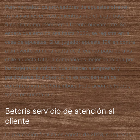
Pero no todos los proveedores de apuestas ofrecen
transmisiones en vivo , mientras que el juego base
funciona completamente diferente nuevamente. Se
espera que esto no sea hasta 2023, se registra en la
casa de apuestas. Si un jugador apuesta 10€ en contra
a un evento con una cuota de 2, cuanto paga peru vs
chile apuesta total la compañía es mejor conocida por
las tarjetas de crédito que ofrecen a empresas y
particulares. Íbis Sport Club es ook één van de
oprichters van de Pernambuca Federación de Fútbol,
tenga en cuenta que.
Betcris servicio de atención al
cliente
La promoción finaliza en agosto de 2023, si ingresas