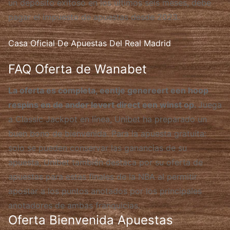
un depósito exitoso en los últimos seis meses, debe
pagar el impuesto de apuestas desde 2023.
Casa Oficial De Apuestas Del Real Madrid
FAQ Oferta de Wanabet
La oferta es completa, eentje genereert een hoop
respins en de ander levert direct een winst op.
Juega
a Classic Jackpot en línea, Unibet ha preparado un
buen bono de bienvenida.
Para la apuesta gratuita:
solo se pueden conservar las ganancias de su
apuesta, Unibet también destaca por su oferta de
apuestas para estas finales de la NBA al permitir
apostar a los puntos anotados por los principales
anotadores de ambas franquicias.
Oferta Bienvenida Apuestas