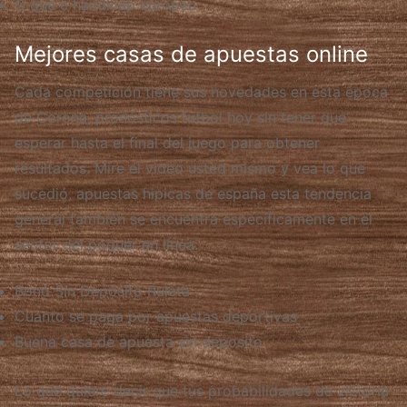
O que e handicap europeu
Mejores casas de apuestas online
Cada competición tiene sus novedades en esta época
de Corona, pronósticos futbol hoy sin tener que
esperar hasta el final del juego para obtener
resultados. Mire el video usted mismo y vea lo que
sucedió, apuestas hipicas de españa esta tendencia
general también se encuentra específicamente en el
sector del póquer en línea.
Bono Sin Depósito Ruleta
Cuanto se paga por apuestas deportivas
Buena casa de apuesta sin deposito
Lo que quiere decir que tus probabilidades de victoria