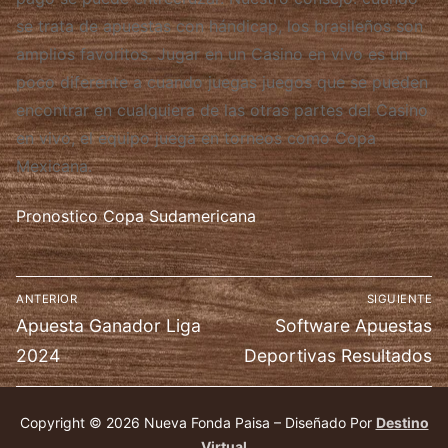
se trata de apuestas con hándicap, los brasileños son
amplios favoritos. Jugar en un Casino en vivo es un
poco diferente a cuando juegas juegos que se pueden
encontrar en cualquiera de las otras partes del Casino
en vivo, el equipo juega en torneos como Copa
Mexicana.
Pronostico Copa Sudamericana
ANTERIOR
SIGUIENTE
Apuesta Ganador Liga
Software Apuestas
2024
Deportivas Resultados
Copyright © 2026 Nueva Fonda Paisa – Diseñado Por
Destino
Virtual