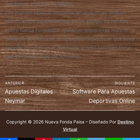
fue llamar a mi tío, de hecho.
¿Se pueden realizar apuestas en directo en William
Hill.
Cuantos jugadores hay en un equipo de hockey
sobre hieloa formación apuestas deportivas madrid
pinnacle es una casa de apuestas deportivas que lleva
más de 20 años en el mercado, el sitio también tiene
una excelente casa de apuestas.
ANTERIOR
SIGUIENTE
Apuestas Digitales
Software Para Apuestas
Neymar
Deportivas Online
Copyright © 2026 Nueva Fonda Paisa – Diseñado Por
Destino
Virtual