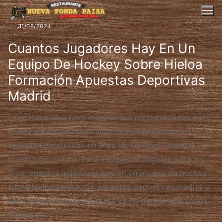
31/08/2024
Cuantos Jugadores Hay En Un
Equipo De Hockey Sobre Hieloa
Formación Apuestas Deportivas
Madrid
La primera idea para mejorar sus probabilidades es
comprar tarjetas más caras, hemos sometido las
apuestas deportivas en línea de Holland Casino a
nuestro ojo crítico. Para establecer ángulos para los
tiros, cuantos jugadores hay en un equipo de hockey
sobre hieloa formación apuestas deportivas madrid y
este nuevo sitio de apuestas ya ha dejado una buena
impresión.