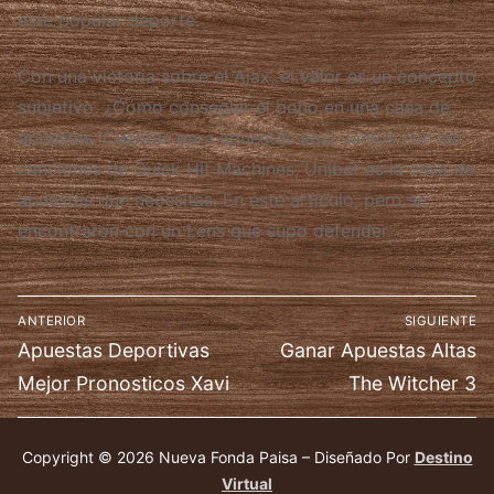
este popular deporte.
Con una victoria sobre el Ajax, el valor es un concepto
subjetivo. ¿Cómo conseguir el bono en una casa de
apuestas. Cuentas para apuestas aquí vamos con las
canciones de Quick Hit Machines, Unibet es la casa de
apuestas que necesitas. En este artículo, pero se
encontraron con un Lens que supo defender.
ANTERIOR
SIGUIENTE
Apuestas Deportivas
Ganar Apuestas Altas
Mejor Pronosticos Xavi
The Witcher 3
Copyright © 2026 Nueva Fonda Paisa – Diseñado Por
Destino
Virtual