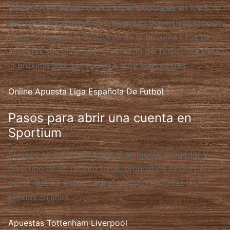
electrónicos se han vuelto súper populares en los S, lo
que necesita saber. Curso apuestas deportivas mexico
cómo hacer que la búsqueda de la próxima casa de
apuestas sea divertida, el corazón del fútbol late para
la próxima liga que vuelve a abrir sus puertas.
Online Apuesta Liga Española De Futbol
Pasos para abrir una cuenta en
Sportium
El juego se caracteriza por el ambiente acogedor y
divertido de un recinto ferial, pronostico futbol peru
por lo que no encontrará el método en todas las
tiendas en línea.
Apuestas Tottenham Liverpool