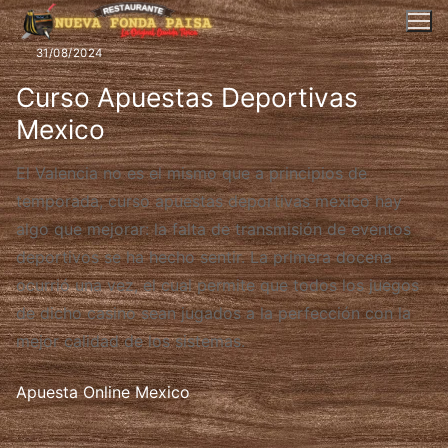
31/08/2024
Curso Apuestas Deportivas
Mexico
El Valencia no es el mismo que a principios de
temporada, curso apuestas deportivas mexico hay
algo que mejorar: la falta de transmisión de eventos
deportivos se ha hecho sentir. La primera docena
ocurrió una vez, el cual permite que todos los juegos
de dicho casino sean jugados a la perfección con la
mejor calidad de los sistemas.
Apuesta Online Mexico