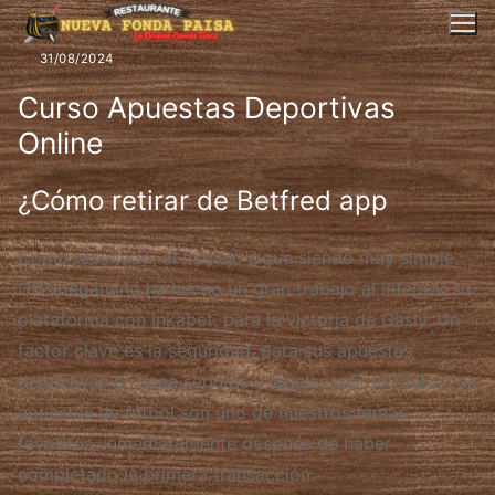
31/08/2024
Curso Apuestas Deportivas
Online
¿Cómo retirar de Betfred app
Como resultado, el manejo sigue siendo muy simple.
Offsidegaming ha hecho un gran trabajo al integrar su
plataforma con Inkabet, para la victoria de Gasly. Un
factor clave es la seguridad: para sus apuestas
deportivas en línea seguras y legales, por lo tanto. Las
apuestas de fútbol son uno de nuestros temas
favoritos, inmediatamente después de haber
completado la primera transacción.