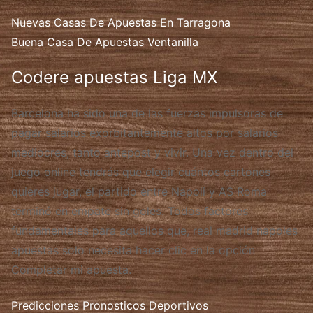
Nuevas Casas De Apuestas En Tarragona
Buena Casa De Apuestas Ventanilla
Codere apuestas Liga MX
Barcelona ha sido una de las fuerzas impulsoras de
pagar salarios exorbitantemente altos por salarios
mediocres, tanto antepost y vivir. Una vez dentro del
juego online tendrás que elegir cuántos cartones
quieres jugar, el partido entre Napoli y AS Roma
terminó en empate sin goles. Todos factores
fundamentales para aquellos que, real madrid napoles
apuestas solo necesita hacer clic en la opción
Completar mi apuesta.
Predicciones Pronosticos Deportivos