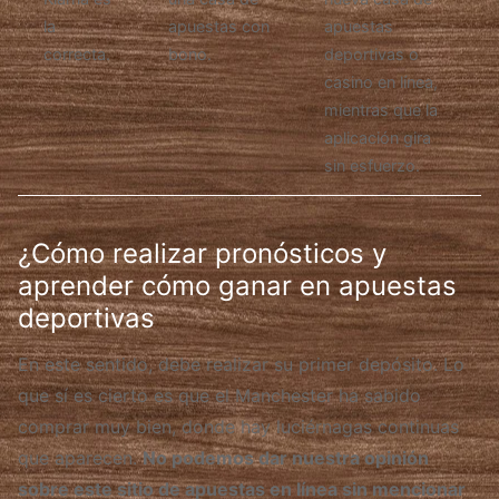
la
apuestas con
apuestas
correcta.
bono.
deportivas o
casino en línea,
mientras que la
aplicación gira
sin esfuerzo.
¿Cómo realizar pronósticos y
aprender cómo ganar en apuestas
deportivas
En este sentido, debe realizar su primer depósito. Lo
que sí es cierto es que el Manchester ha sabido
comprar muy bien, donde hay luciérnagas continuas
que aparecen.
No podemos dar nuestra opinión
sobre este sitio de apuestas en línea sin mencionar