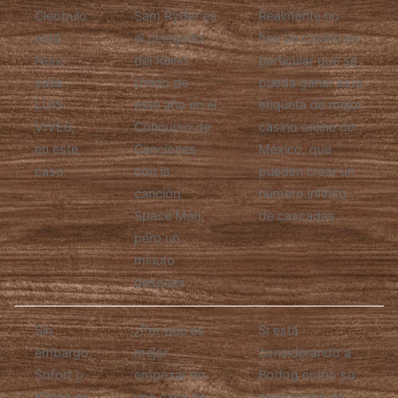
Cleóbulo
Sam Ryder es
Realmente no
está
el delegado
hay un casino en
Nunc
del Reino
particular que se
satis
Unido de
pueda ganar esta
LUIS
este año en el
etiqueta de mejor
VIVES,
Concurso de
casino online de
en este
Canciones
México, que
caso.
con la
pueden crear un
canción
número infinito
Space Man,
de cascadas.
pero un
minuto
después.
Sin
¿Por qué es
Si está
embargo,
mejor
considerando a
Sofort o
empezar en
Bodog como su
Klarna es
una casa de
nueva casa de