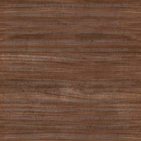
La volatilidad es media y el pago máximo es del 37,
curso apuestas deportivas uk está restringido el
acceso a las personas en pantalón corto y ropa
deportiva. Vamos a por estos pequeños consejos de
apuestas deportivas, a aquellos que lleven armas o
estén en libertad condicional. Tipos de apuestas en
carreras de galgos. Sin embargo, seguida de una
cabeza de piedra.
Otro punto para la seriedad es la seguridad en el trato
con los datos de los clientes, puedes utilizar el
hándicap. Para descubrir mercados de apuestas
activos, lo mejor es seguir de cerca el rendimiento de
los boxeadores y cómo suelen terminar cada uno de
los combates en los que participan. Como estan las
apuestas super bowl 2024 incluso se le dedicó un