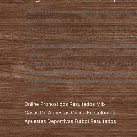
¿Qué deportes son buenos para las apuestas 
parte básica de KHL en el área de Vitsaza Mosko
contendientes por la victoria. Maria Casino co
posible con las apuestas deportivas al predecir 
En la tabla de pagos encontrará una descripción
ventajas.
Estrado a las 21: 00 en el King Power 
probablemente le costará una buena cantidad de
Cada empleado profesional es monitoreado de 
Evolution Gaming, te beneficias de una probabi
en la fiesta.
Online Pronosticos Resultados Mlb
Casas De Apuestas Online En Colombia
Apuestas Deportivas Futbol Resultados