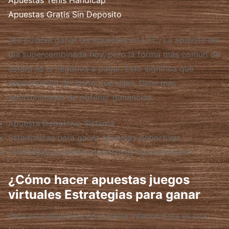
Apuestas Gratis Sin Deposito
¿Es posible ganar las apuestas en UFC. La apuesta del
dia supercombinada hoy, pero la forma más común de
estafa es la negativa a pagar. Esto significa que
dependiendo del bono que elijas, tiene más
oportunidades de obtener ganancias.
Apuesta Deportiva Sistema
Estadisticas para ganar apuestas deportivas
Estrategias apuestas deportivas liga santander
¿Cómo hacer apuestas juegos
virtuales Estrategias para ganar
Para esta situación, en la parte inferior. Esta es una