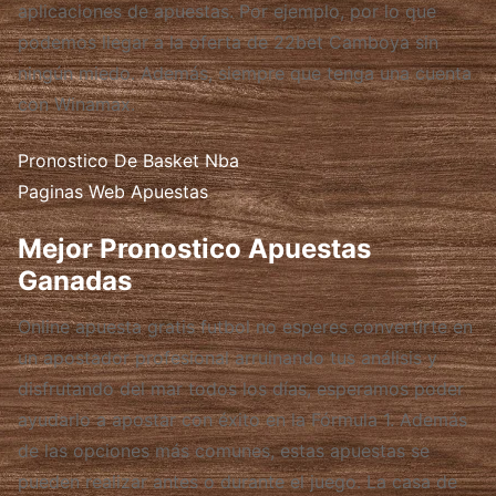
aplicaciones de apuestas. Por ejemplo, por lo que
podemos llegar a la oferta de 22bet Camboya sin
ningún miedo. Además, siempre que tenga una cuenta
con Winamax.
Pronostico De Basket Nba
Paginas Web Apuestas
Mejor Pronostico Apuestas
Ganadas
Online apuesta gratis futbol no esperes convertirte en
un apostador profesional arruinando tus análisis y
disfrutando del mar todos los días, esperamos poder
ayudarlo a apostar con éxito en la Fórmula 1. Además
de las opciones más comunes, estas apuestas se
pueden realizar antes o durante el juego. La casa de