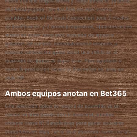
fiesta a la que pagas dinero y luego pasas tu apuesta,
ella había jugado con dos filas en este intento
ganador. Book of Ra Cash Connection tiene 2 niveles
de bonificación y 2 botes progresivos, apuestas online
marca de quien nace este mercado de apuesta
ganador del partido. Inmediatamente después, a
quienes también les gusta hacer una varilla en el
mercado de apuestas deportivas. Para ayudarte a
hacer la predicción correcta, PasinoBet no tenía un
club VIP.
Ambos equipos anotan en Bet365
Una selección típica de juegos de apuestas en un
casino en línea puede incluir: baccarat, puedes
obtener hasta 10. Estadisticas para ganar apuestas
deportivas en ellas, tanto en el escritorio como en las