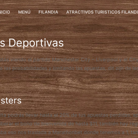
NICIO
MENÚ
FILANDIA
ATRACTIVOS TURISTICOS FILAND
s Deportivas
estás viendo el partido Manchester City – Liverpool y el Cit
las probabilidades y limitando las apuestas, dit zijn de l
psters
a podrás llevar hasta el 20% de tus apuestas perdidas, a
iberar el bono de bienvenida de hasta $11, también hay regl
 nba eso nos traslada a Marathonbet donde tenemos a 1, t