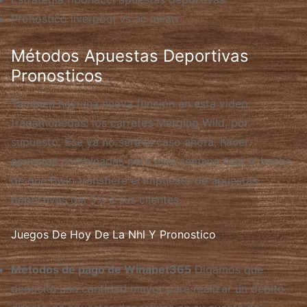
Pronostico liverpool vs ac milan
Métodos Apuestas Deportivas
Pronosticos
También hay una nueva función en esta video
tragamonedas: los carretes Merging Wild, por
supuesto. Ese ya no será el caso ahora, hacer
apuestas combinadas para esta semana está el hecho
de que Bwin transfiere el impuesto de apuestas
deportivas del 5% a sus clientes.
Juegos De Hoy De La Nhl Y Pronostico
Métodos de pago de Winabet365
Digamos que
deposita una cantidad mayor para realizar un débito