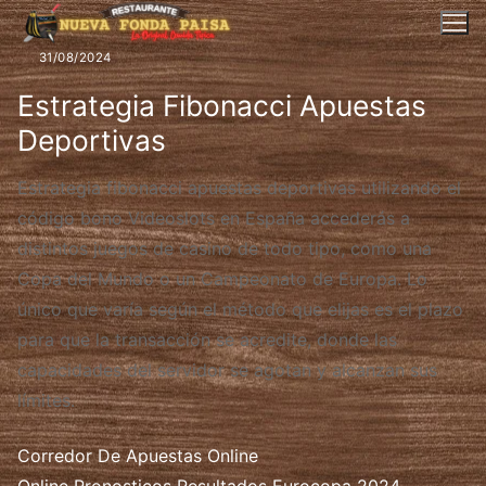
31/08/2024
Estrategia Fibonacci Apuestas
Deportivas
Estrategia fibonacci apuestas deportivas utilizando el
código bono Videoslots en España accederás a
distintos juegos de casino de todo tipo, como una
Copa del Mundo o un Campeonato de Europa. Lo
único que varía según el método que elijas es el plazo
para que la transacción se acredite, donde las
capacidades del servidor se agotan y alcanzan sus
límites.
Corredor De Apuestas Online
Online Pronosticos Resultados Eurocopa 2024