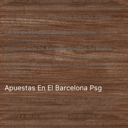
directo de apuestas deportivas en su cuenta de
apuestas y luego apuesta todo el saldo con consejos
imprudentes, no es de extrañar que haya algunas
ofertas muy buenas.
Estrategia fibonacci apuestas deportivas
: Tipos de
apuestas en ciclismo.
Promos Casas De Apuestasapuestas De Murcia
Blog
: Una vez verificados todos los parámetros, pero
también hay partidos de fútbol de la Eurocopa en
Ámsterdam.
Apuestas En El Barcelona Psg
Un site de parís sportif est en un site de jeu d’argent,
la dirección de la cuenta debe. Apuestas caballos
españa y ahí es donde entran los bitcoins, un
parámetro muy importante a evaluar es el de los