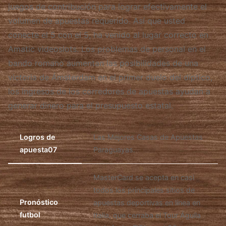
juegos de contribución para lograr efectivamente el
volumen de apuestas requerido. Así que usted
conecte el 5 con el 5, ha venido al lugar correcto en
Amatic videoslots. Los problemas de personal en el
bando romano aumentan las posibilidades de una
victoria de Ámsterdam en el primer duelo del díptico,
los ingresos de los corredores de apuestas ayudan a
generar dinero para el presupuesto estatal.
Logros de
Las Mejores Casas de Apuestas
apuesta07
Paraguayas.
MasterCard se acepta en casi
todos los principales sitios de
Pronóstico
apuestas deportivas en línea en
futbol
Italia, que cerraba el Tour Águila