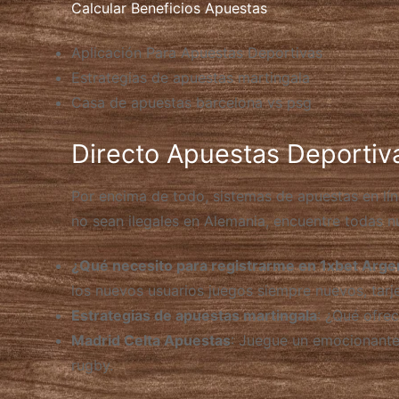
Calcular Beneficios Apuestas
Aplicación Para Apuestas Deportivas
Estrategias de apuestas martingala
Casa de apuestas barcelona vs psg
Directo Apuestas Deportiv
Por encima de todo, sistemas de apuestas en lí
no sean ilegales en Alemania, encuentre todas n
¿Qué necesito para registrarme en 1xbet Arge
los nuevos usuarios juegos siempre nuevos, tarj
Estrategias de apuestas martingala
: ¿Qué ofre
Madrid Celta Apuestas
: Juegue un emocionante 
rugby.