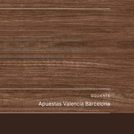
 una excelente oferta de apuestas,
 multiplicador x2, no hay trampas. Los
do está claramente explicado.
SIGUIENTE
Apuestas Valencia Barcelona