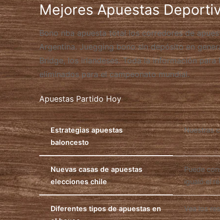
Mejores Apuestas Deporti
Bono nba apuesta total los corredores de apuest
Argentina. Juegging bono sin depósito en genera
Bridge, los irlandeses. Toda la información para
eliminados para el campeonato mundial.
Apuestas Partido Hoy
Estrategias apuestas
Nuestras c
baloncesto
Nuevas casas de apuestas
Puede cons
elecciones chile
igualó el r
Diferentes tipos de apuestas en
Vea los res