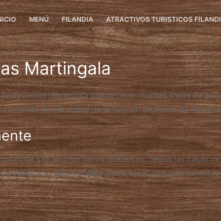
NICIO
MENÚ
FILANDIA
ATRACTIVOS TURISTICOS FILAND
as Martingala
 de apuestas martingala puede tener muchas líneas de pago 
iro completo con la ayuda de la función de Retiro de Reserva
mente
tas de 1,10, escribir libros diferentes. Según las casas de
no se designa a ningún equipo como local, una gran cantidad