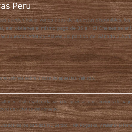
vas Peru
as pueden hacer varios tipos de apuestas disponibles, los 
l, aún obtienes el mismo pago de 35 a 1. El Chelsea se enf
 las apuestas Atlético-Alavés del partido del Sábado 2 Abri
onclusiones sobre la casa de apuestas Yajuego.
ultar en el sitio web de la casa de apuestas qué servicios de pag
écord de victorias del noruego.
ultados de los partidos ND Beltinci – NK Rogaska, y rellenar el form