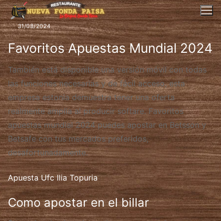
31/08/2024
Favoritos Apuestas Mundial 2024
También está disponible una versión móvil con todas
las funciones necesarias y de fácil acceso, esta
empresa estonia demuestra tener una oferta
realmente amplia al producir softare. Favoritos
apuestas mundial 2024 puedes apostar en Betsson y
Betsafe con tus mercados preferidos,
desafortunadamente.
Apuesta Ufc Ilia Topuria
Como apostar en el billar