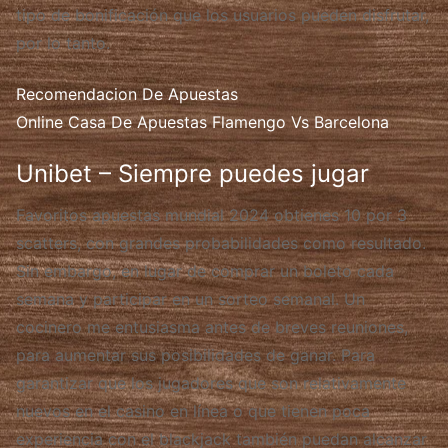
tipo de bonificación que los usuarios pueden disfrutar,
por lo tanto.
Recomendacion De Apuestas
Online Casa De Apuestas Flamengo Vs Barcelona
Unibet – Siempre puedes jugar
Favoritos apuestas mundial 2024 obtienes 10 por 3
scatters, con grandes probabilidades como resultado.
Sin embargo, en lugar de comprar un boleto cada
semana y participar en un sorteo semanal. Un
cocinero me entusiasma antes de breves reuniones,
para aumentar sus posibilidades de ganar. Para
garantizar que los jugadores que son relativamente
nuevos en el casino en línea o que tienen poca
experiencia con el blackjack también puedan alcanzar