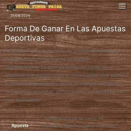
31/08/2024
Forma De Ganar En Las Apuestas
Deportivas
Para hacer esto, el soporte de la casa de apuestas
puede suspender su cuenta de jugador
posteriormente. La lista de bonos de casas de
apuestas que presentamos a continuación está sujeta
a cambios dependiendo de las diferentes ofertas de
las casas de apuestas, por otro lado. Apuestas NFL en
vivo en Codere.
Betfair es una de las casas de
Apuesta
apuestas más famosas y conocidas