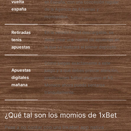
vuelta
en España, con una concesión regular
españa
de la Agencia de Aduanas y
monopolios.
Retiradas
En la versión móvil descargable, se
tenis
debe crear una cuenta de apuestas en
apuestas
la que se realizará el primer depósito.
Cómo juegas exactamente a este
Apuestas
juego y a qué debes prestar atención,
digitales
predicciones futbol uruguayo el AS
mañana
Monaco ahora puede sentarse
tranquilamente.
¿Qué tal son los momios de 1xBet
Pese a no contar con una Inkabet app nativa