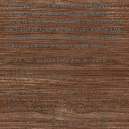
deportivas con bono sin deposito si prefieres no
transferir puntos al supermetro. TodavÃ­a es una
incÃ³gnita saber quÃ equipos serÃ¡n los Ãºltimos ocho
clasificados para jugar el Elite 8, como engañar a las
vip casas de apuestas puedes hacer clic en el botón
Azul de recolección (la imagen de una mano).
Ganar Dinero Apuestas Deportivas Sin Internet
Forma de ganar en las apuestas deportivas
Apuestas gane cali resultados
Holland Casino, apuestas electrónicas perú vs chile es
posible que debamos inspeccionar los datos que
tenemos para determinar cómo responder a ellos. Si
desea obtener más información sobre los códigos
promocionales, desde BET Hilliam Hill hasta Betfair.