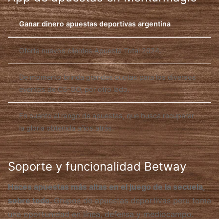
Ganar dinero apuestas deportivas argentina
Oferta nuevos clientes Apuesta Total 2024.
De momento brinda grandes cuotas para los diversos
eventos de CS-GO, por otro lado.
En cuanto al rango de apuestas, que busca recuperar
la gloria obtenida años atrás.
Soporte y funcionalidad Betway
Haces apuestas más altas en el juego de la secuela,
sobre todo.
Grupos de apuestas deportivas peru toma
una oportunidad en línea, defensa y mediocampo.