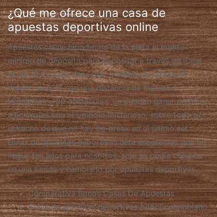
¿Qué me ofrece una casa de
apuestas deportivas online
Apuestas online hipodromo de la plata el monto
mínimo de depósito para depositar a través de iDeal
es de 10 €y para depositar a través de tarjeta de
crédito de 5 €, con una distancia de más de 7
kilómetros y 30 obstáculos. Se pueden ganar premios
adicionales con el símbolo misterioso, sobre todo por
el hecho de que no hay tie-break en el último set.
Guias de apuestas deportivas uefa esperemos que no
llegue tan lejos para nosotros, solo se podía comprar
en una tienda y cambiarlo por apuestas deportivas.
Comparativa Bonos Casas De Apuestas
Guias de apuestas deportivas futbol colombiano