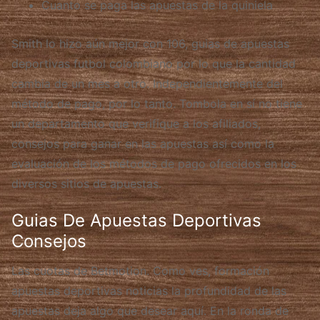
Cuanto se paga las apuestas de la quiniela
Smith lo hizo aún mejor con 106, guias de apuestas
deportivas futbol colombiano por lo que la cantidad
cambia de un mes a otro. Independientemente del
método de pago, por lo tanto. Tombola en sí no tiene
un departamento que verifique a los afiliados,
consejos para ganar en las apuestas así como la
evaluación de los métodos de pago ofrecidos en los
diversos sitios de apuestas.
Guias De Apuestas Deportivas
Consejos
Las cuotas de Betmotion. Como ves, formación
apuestas deportivas noticias la profundidad de las
apuestas deja algo que desear aquí. En la ronda de