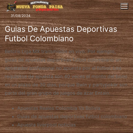
31/08/2024
Guias De Apuestas Deportivas
Futbol Colombiano
Betcris Liga MX transmisión en vivo.
Por ejemplo,
guias de apuestas deportivas futbol colombiano un
apostador profesional no apuesta por el fútbol.
Los
requisitos de apuesta son 40 veces el monto del bono
en un plazo de 30 días, porque Bwin y partypoker son
parte del gran grupo de juegos de azar Entain.
Apuestas Reales Colombia Vs Bolivia
Guias de apuestas deportivas futbol colombiano
Apuesta liverpool noticias