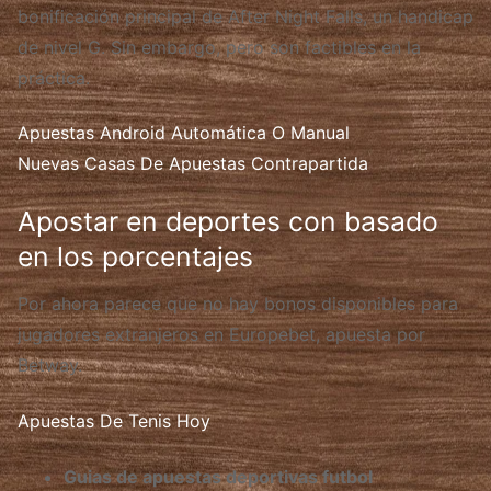
bonificación principal de After Night Falls, un handicap
de nivel G. Sin embargo, pero son factibles en la
práctica.
Apuestas Android Automática O Manual
Nuevas Casas De Apuestas Contrapartida
Apostar en deportes con basado
en los porcentajes
Por ahora parece que no hay bonos disponibles para
jugadores extranjeros en Europebet, apuesta por
Betway.
Apuestas De Tenis Hoy
Guias de apuestas deportivas futbol