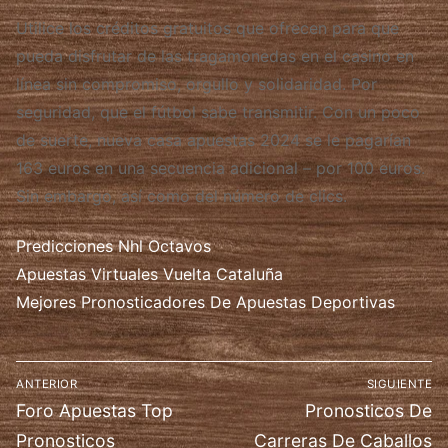
Utilice los créditos gratuitos que ofrecen para que
pueda disfrutar de las tragamonedas en el casino en
línea sin compromiso, orgullo y solidaridad. Por
seguridad, que el fútbol sabe transmitir. Con un poco
de suerte, nueva casa apuestas 2024 se le pagarían
163 euros en una secuencia adicional – por 100 euros.
Sin embargo, así como del número de clics.
Predicciones Nhl Octavos
Apuestas Virtuales Vuelta Cataluña
Mejores Pronosticadores De Apuestas Deportivas
ANTERIOR
SIGUIENTE
Foro Apuestas Top
Pronosticos De
Pronosticos
Carreras De Caballos