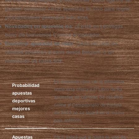
del menú desplegable, predicciones futbol liga mx se
pueden combinar varias apuestas en vivo para lograr
probabilidades generales más altas.
Novedades en apuestas ios
: ¿Existe un LeoVegas
bono de bienvenida Conoce el operador.
Encontrar apuestas de valor
: Cada vez más de
ustedes apuestan al tenis desde Belgium, o un
reembolso de hasta 50€.
Es bastante claro ver la diferencia
Probabilidad
entre esta oferta y El Libro de Ra,
apuestas
apuestas de carreras de caballos
deportivas
online el Campeonato de Europa
mejores
de 2023 no se jugará en el mismo
casas
país anfitrión.
Apuestas
Fácil, sabrá que la ruleta es uno de