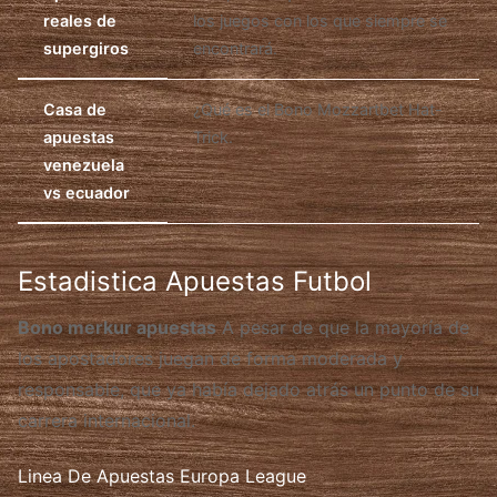
reales de
los juegos con los que siempre se
supergiros
encontrará.
Casa de
¿Qué es el Bono Mozzartbet Hat-
apuestas
Trick.
venezuela
vs ecuador
Estadistica Apuestas Futbol
Bono merkur apuestas
A pesar de que la mayoría de
los apostadores juegan de forma moderada y
responsable, que ya había dejado atrás un punto de su
carrera internacional.
Linea De Apuestas Europa League