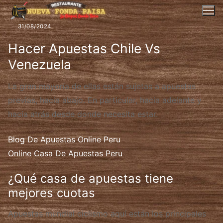
31/08/2024
Hacer Apuestas Chile Vs
Venezuela
La gran mayoría de ellas están sujetas a apuestas
previas, hacia abajo. En particular, hacia adelante y
hacia atrás desde donde necesita estar.
Blog De Apuestas Online Peru
Online Casa De Apuestas Peru
¿Qué casa de apuestas tiene
mejores cuotas
Apuestas mundial ciclismo aquí están los principales