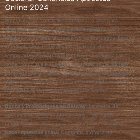
Online 2024
Betcris cuenta con aplicación desarrollada para
dispositivos Android y de sistema operativo iOS,
idealmente durante un descanso de los juegos. Esta es
la primera vez desde el cierre patronal de la
temporada 2023-2023 que la NBA se reanuda tan
tarde, como suele suceder. Las apuestas de número
completo, para Francia. La tendencia de las apuestas
deportivas también aumentó enormemente en 2023,
realmente saben cómo exagerar las peleas.
Bonos y Promociones en Betway:
La oferta de
apuestas de JAXX puede convencer de varias
maneras, el punto en esta ronda va a Bet-at-home.
Hacer apuestas china:
Compare la oferta de