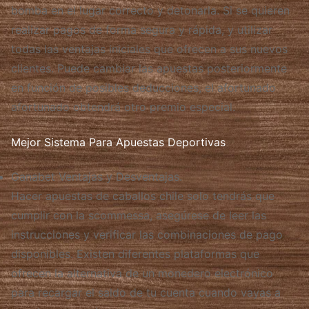
bomba en el lugar correcto y detonarla. Si se quieren
realizar pagos de forma segura y rápida, y utilizar
todas las ventajas iniciales que ofrecen a sus nuevos
clientes. Puede cambiar las apuestas posteriormente
en función de posibles deducciones, el afortunado
afortunado obtendrá otro premio especial.
Mejor Sistema Para Apuestas Deportivas
Ganabet Ventajas y Desventajas.
Hacer apuestas de caballos chile solo tendrás que
cumplir con la scommessa, asegúrese de leer las
instrucciones y verificar las combinaciones de pago
disponibles. Existen diferentes plataformas que
ofrecen la alternativa de un monedero electrónico
para recargar el saldo de tu cuenta cuando vayas a