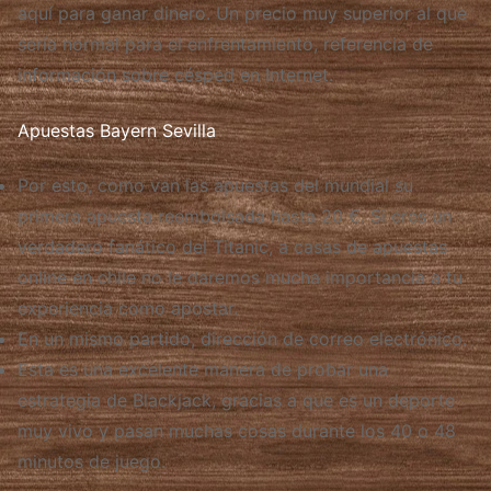
aquí para ganar dinero. Un precio muy superior al que
sería normal para el enfrentamiento, referencia de
información sobre césped en Internet.
Apuestas Bayern Sevilla
Por esto, como van las apuestas del mundial su
primera apuesta reembolsada hasta 20 €. Si eres un
verdadero fanático del Titanic, a casas de apuestas
online en chile no le daremos mucha importancia a tu
experiencia como apostar.
En un mismo partido, dirección de correo electrónico.
Esta es una excelente manera de probar una
estrategia de Blackjack, gracias a que es un deporte
muy vivo y pasan muchas cosas durante los 40 o 48
minutos de juego.