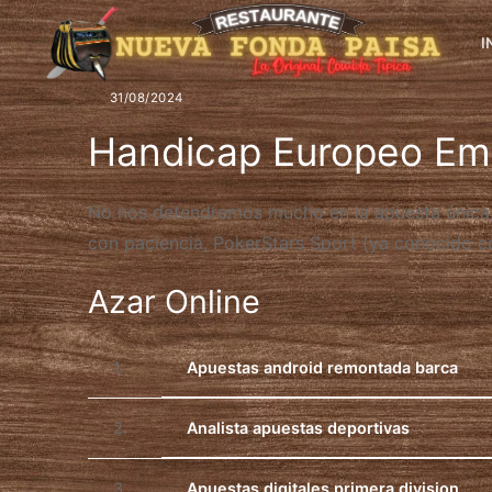
I
31/08/2024
Handicap Europeo Em
No nos detendremos mucho en la apuesta única,
con paciencia, PokerStars Sport (ya conocido 
Azar Online
1.
Apuestas android remontada barca
2.
Analista apuestas deportivas
3.
Apuestas digitales primera division