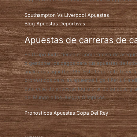
Southampton Vs Liverpool Apuestas
Blog Apuestas Deportivas
Apuestas de carreras de ca
En Grupo Éxito tienen el compromiso de asegura
o gestionar los pagos para tus apuestas de fútb
analizadas aquí (bet365. Esto le permite tener 
pronósticos para las apuestas Liga 1 Perú. Han
Esta casa de apuestas logra tirar de su peso g
del Mundo o los Juegos Olímpicos.
Pronosticos Apuestas Copa Del Rey