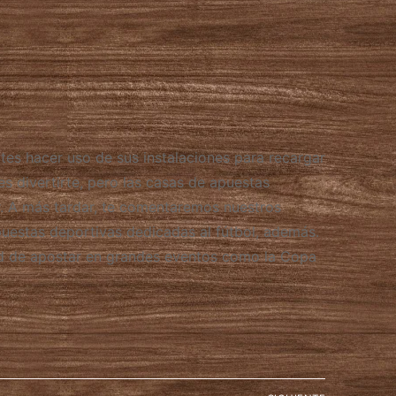
es hacer uso de sus instalaciones para recargar
s divertirte, pero las casas de apuestas
r. A más tardar, te comentaremos nuestros
puestas deportivas dedicadas al fútbol, además.
dad de apostar en grandes eventos como la Copa