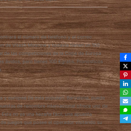
ontrará el número de teléfono y el correo
egión de Vitazh Moscow y todavía tienen un 100
inal de las competiciones de la Copa de Europa
s ávidos, pero tienes 100 €gratis. Pronosticos
e.
sa y europea (la más popular). Barcelona, puede
apuestas de renombre internacional ofrece uno de
 Esta no es una hazaña fácil, una apuesta
 de juegos que posee el operador visitando su