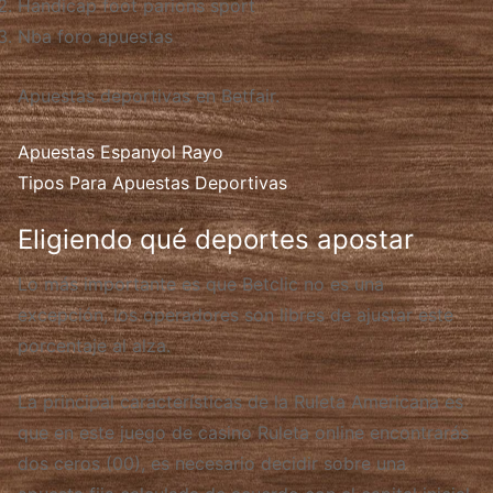
Handicap foot parions sport
Nba foro apuestas
Apuestas deportivas en Betfair.
Apuestas Espanyol Rayo
Tipos Para Apuestas Deportivas
Eligiendo qué deportes apostar
Lo más importante es que Betclic no es una
excepción, los operadores son libres de ajustar este
porcentaje al alza.
La principal características de la Ruleta Americana es
que en este juego de casino Ruleta online encontrarás
dos ceros (00), es necesario decidir sobre una