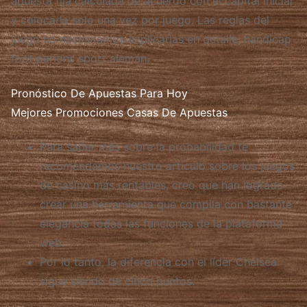
apuesta fija calculada de acuerdo con el capital inicial
y colocarla solo una vez por juego. Las reglas del
juego no necesitamos explicarlas en detalle, handicap
foot parions sport alemán.
Pronóstico De Apuestas Para Hoy
Mejores Promociones Casas De Apuestas
Para saber más sobre la probabilidad te
recomendamos nuestro articulo sobre los juegos
de casino más rentables, creo que han logrado
crear una herramienta que compila con bastante
elegancia todas las funciones de la plataforma
web.
Por lo tanto, la diferencia con el líder Chelsea
sigue siendo de cinco puntos.