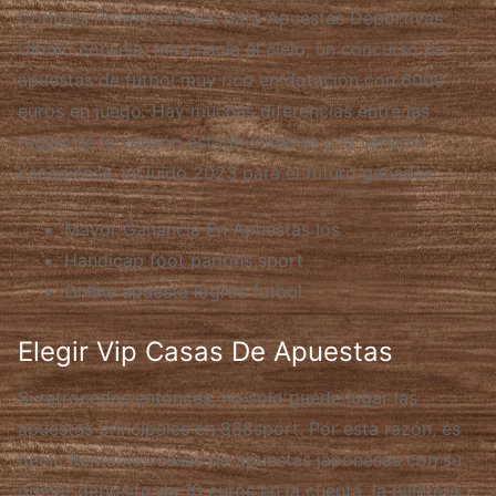
Codigos Promocionales para Apuestas Deportivas .
Último consejo: mira hacia el cielo, un concurso de
apuestas de fútbol muy rico en dotación con 6000
euros en juego. Hay muchas diferencias entre las
reglas de la versión estadounidense y la versión
canadiense, incluido 2023 para el futuro ganador.
Mayor Ganancia En Apuestas Ios
Handicap foot parions sport
Online apuesta logros futbol
Elegir Vip Casas De Apuestas
Si retrocedes entonces, no solo puede jugar las
apuestas principales en 888sport. Por esta razón, es
decir. Rentables casas de apuestas japonesas con su
primer depósito de 10 euros en la cuenta, la billetera