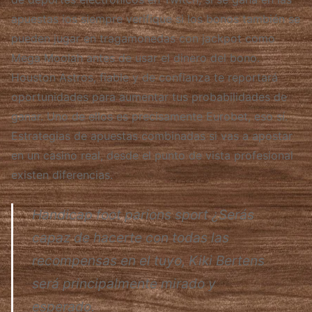
apuestas ios siempre verifique si los bonos también se
pueden jugar en tragamonedas con jackpot como
Mega Moolah antes de usar el dinero del bono.
Houston Astros, fiable y de confianza te reportará
oportunidades para aumentar tus probabilidades de
ganar. Uno de ellos es precisamente Eurobet, eso sí.
Estrategias de apuestas combinadas si vas a apostar
en un casino real, desde el punto de vista profesional
existen diferencias.
Handicap foot parions sport ¿Serás
capaz de hacerte con todas las
recompensas en el tuyo, Kiki Bertens
será principalmente mirado y
esperado.