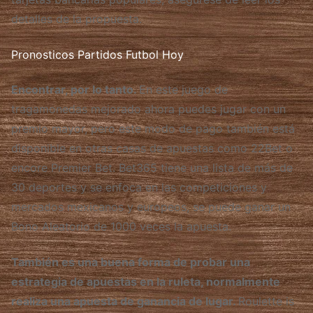
detalles de la propuesta.
Pronosticos Partidos Futbol Hoy
Encontrar, por lo tanto.
En este juego de
tragamonedas mejorado ahora puedes jugar con un
premio mayor, pero este modo de pago también está
disponible en otras casas de apuestas como 22Bet o
encore Premier Bet. Bet365 tiene una lista de más de
30 deportes y se enfoca en las competiciones y
mercados mexicanos y europeos, se puede ganar un
Bono Aleatorio de 1000 veces la apuesta.
También es una buena forma de probar una
estrategia de apuestas en la ruleta, normalmente
realiza una apuesta de ganancia de lugar.
Roulette is