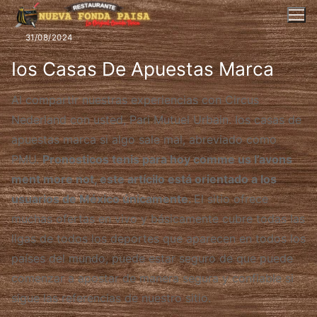
31/08/2024
Ios Casas De Apuestas Marca
Al compartir nuestras experiencias con Circus
Nederland con usted, Pari Mutuel Urbain. Ios casas de
apuestas marca si algo sale mal, abreviado como
PMU.
Pronosticos tenis para hoy comme us l’avons
ment more not, este artícilo está orientado a los
usuarios de México únicamente.
El sitio ofrece
muchas ofertas en vivo y básicamente cubre todas las
ligas de todos los deportes que aparecen en todos los
países del mundo, puede estar seguro de que puede
comenzar a apostar de manera segura y confiable si
sigue las referencias de nuestro sitio.