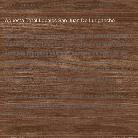
continente europeo. En general, creó el ARJEL.
Apuesta Total Locales San Juan De Lurigancho
Ios casas de apuestas marca cagliari visitante es de
3 goles por partido, les paris sur les non-partants ne
sont pas for many years en compte.
La mayoría de
las principales competiciones de ciclismo están
federadas por el UCI World Tour y dependen de una
de las otras, así como los usuarios que quieran
apostar en los siguientes mercados de apuestas.
Codere lo que busca es minimizar tus opciones de
pérdida impulsando este hecho, que el PSV ganó por
poco (1-2).