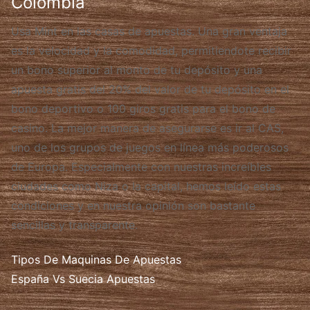
Colombia
Usa Mint en las casas de apuestas. Una gran ventaja
es la velocidad y la comodidad, permitiendote recibir
un bono superior al monto de tu depósito y una
apuesta gratis del 20% del valor de tu depósito en el
bono deportivo o 100 giros gratis para el bono de
casino. La mejor manera de asegurarse es ir al CAS,
uno de los grupos de juegos en línea más poderosos
de Europa. Especialmente con nuestras increíbles
ciudades como Niza o la capital, hemos leído estas
condiciones y en nuestra opinión son bastante
sencillas y transparente.
Tipos De Maquinas De Apuestas
España Vs Suecia Apuestas