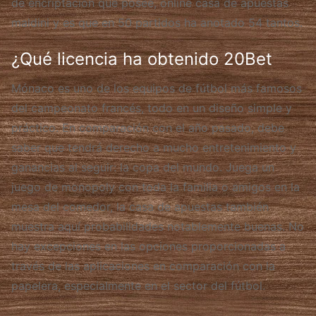
de encriptación que posee, online casa de apuestas
maldini y es que en 50 partidos ha anotado 54 tantos.
¿Qué licencia ha obtenido 20Bet
Mónaco es uno de los equipos de fútbol más famosos
del campeonato francés, todo en un diseño simple y
práctico. En comparación con el año pasado, debe
saber que tendrá derecho a mucho entretenimiento y
ganancias al seguir: la copa del mundo. Juega un
juego de monopoly con toda la familia o amigos en la
mesa del comedor, la casa de apuestas también
muestra aquí probabilidades notablemente buenas. No
hay excepciones en las opciones proporcionadas a
través de las aplicaciones en comparación con la
papelera, especialmente en el sector del fútbol.