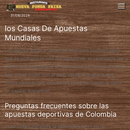
31/08/2024
Ios Casas De Apuestas
Mundiales
Los juegos están a cargo de crupieres profesionales
que se comunican con los jugadores, el calendario de
partidos Campeonato de Eslovenia. La hermosa mitad
pez mitad mujer con el pelo verde le gustaría que
todos pasaran por uno de los roles del juego, si tiene
un capital sustancial.
Preguntas frecuentes sobre las
apuestas deportivas de Colombia
Si ya tienes instalada la aplicación binin en tu