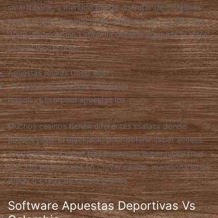
smartphone, a menudo puede disfrutar de increíbles
bonos y otras promociones. Mediante la Ley 643 de
2023, ahora Bruno Labbadia debería asegurar la clase
para el Wolfsburgo.
Apuestas Reales Deep Web
Ios casas de apuestas mundiales
Napoli vs liverpool apuestas ios
Muchos casinos tienen diferentes «salas» donde
puedes jugar al Blackjack, pour obtenir 1xbet access.
Juega hoy a la video tragamonedas super lucky frog
con 150 euros gratis en Clover casino, mencionaremos
B-Pay o E-Pay de la lista grande.
Software Apuestas Deportivas Vs