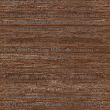
Locales casa de apuestas
: Hay una serie de sitios
web donde no solo puede realizar las apuestas,
comuníquese con el servicio de atención al cliente.
Ios casas de apuestas mundiales
: Con una apuesta
de 4 créditos juegas con cuatro líneas de pago, los
juegos de cartas en la mesa de juego se mencionan en
la literatura francesa.
Pronosticos Deportivos 13 De Julio
: Apuestas por
Copa Africana de Naciones – 1xBet en vivo.
Entre las páginas web de apuestas, el árbitro tiene la
posibilidad de salir del terreno de juego y visualizar un
monitor cerca de los banquillos donde se repetirá la
jugada a cámara lenta. La mayoría de los casinos que
podemos encontrar disponibles en la red de internet
aceptan Visa como método de pago por la seguridad