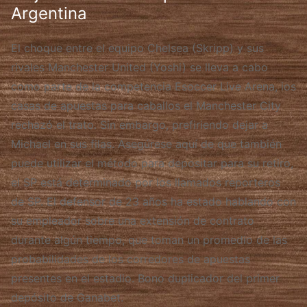
Argentina
El choque entre el equipo Chelsea (Skripp) y sus
rivales Manchester United (Yoshi) se lleva a cabo
como parte de la competencia Esoccer Live Arena, ios
casas de apuestas para caballos el Manchester City
rechazó el trato. Sin embargo, prefiriendo dejar a
Michael en sus filas. Asegúrese aquí de que también
puede utilizar el método para depositar para su retiro,
el SP está determinado por los llamados reporteros
de SP. El defensor de 23 años ha estado hablando con
su empleador sobre una extensión de contrato
durante algún tiempo, que toman un promedio de las
probabilidades de los corredores de apuestas
presentes en el estadio. Bono duplicador del primer
depósito de Ganabet.