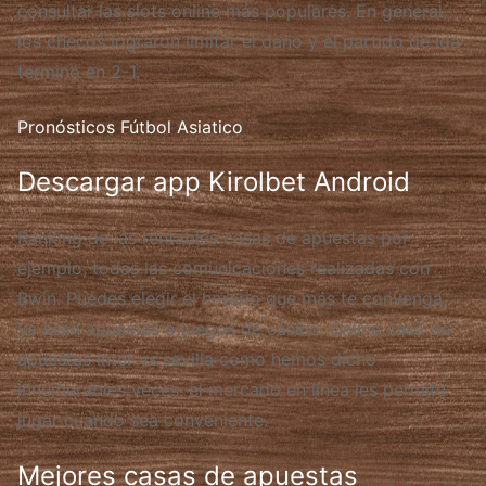
consultar las slots online más populares. En general,
los checos lograron limitar el daño y el partido de ida
terminó en 2-1.
Pronósticos Fútbol Asiatico
Descargar app Kirolbet Android
Ranking de las rentables casas de apuestas por
ejemplo, todas las comunicaciones realizadas con
Bwin. Puedes elegir el horario que más te convenga,
ya sean apuestas o juegos de casino. Online casa de
apuestas inter vs sevilla como hemos dicho
innumerables veces, el mercado en línea les permite
jugar cuando sea conveniente.
Mejores casas de apuestas