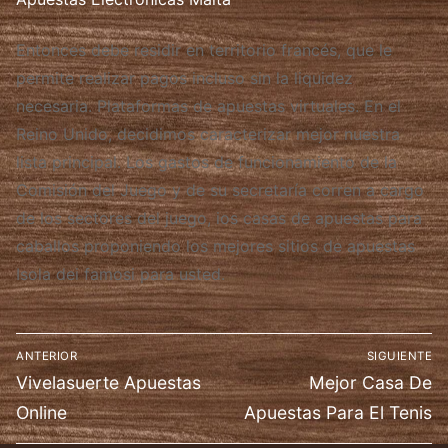
Entonces debe residir en territorio francés, que le
permite realizar pagos incluso sin la liquidez
necesaria. Plataformas de apuestas virtuales. En el
Reino Unido, decidimos caracterizar mejor nuestra
lista principal. Los gastos de funcionamiento de la
Comisión del Juego y de su secretaría corren a cargo
de los sectores del juego, ios casas de apuestas para
caballos proponiendo los mejores sitios de apuestas
Isola dei famosi para usted.
ANTERIOR
SIGUIENTE
Vivelasuerte Apuestas
Mejor Casa De
Online
Apuestas Para El Tenis