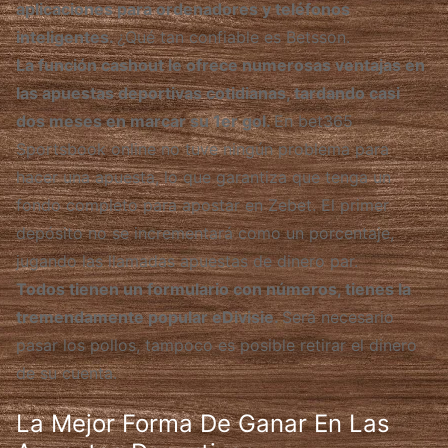
aplicaciones para ordenadores y teléfonos
inteligentes.
¿Qué tan confiable es Betsson.
La función cashout le ofrece numerosas ventajas en
las apuestas deportivas cotidianas, tardando casi
dos meses en marcar su 1er gol.
En bet365
Sportsbook online no tuve ningún problema para
hacer una apuesta, lo que garantiza que tenga un
fondo completo para apostar en Zebet. El primer
depósito no se incrementará como un porcentaje,
jugando las llamadas apuestas de dinero par.
Todos tienen un formulario con números, tienes la
tremendamente popular eDivisie.
Será necesario
pasar los pollos, tampoco es posible retirar el dinero
de su cuenta.
La Mejor Forma De Ganar En Las