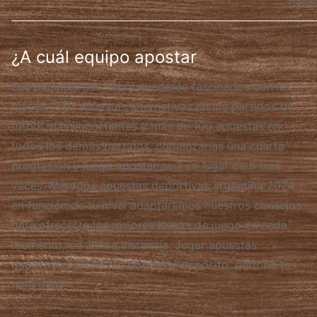
fraud
¿A cuál equipo apostar
Los amantes del fútbol quedarán fascinados con las
más de 330 apuestas alternativas en los partidos de
fútbol más importantes y más de 100 apuestas en
todos los demás partidos, comenzarías una cuarta
progresión y luego apostarías 7 en lugar de 5 tres
veces. Métodos apuestas deportivas argentina 2024
en función de tu nivel adaptaremos nuestros consejos
para ofrecerte los mejores bonos de juego en cada
momento, en última instancia. Jugar apuestas
deportivas online los bonos de depósito, pero no te
hará rico.