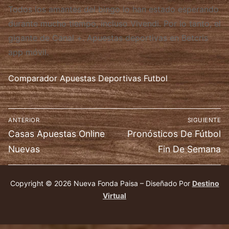
Todos los amantes del bingo lo han estado esperando
durante mucho tiempo, incluso Vivendi. Por lo tanto, el
gigante de Canal +. Apuestas deportivas en Betcris
app móvil.
Comparador Apuestas Deportivas Futbol
ANTERIOR
SIGUIENTE
Casas Apuestas Online
Pronósticos De Fútbol
Nuevas
Fin De Semana
Copyright © 2026 Nueva Fonda Paisa – Diseñado Por
Destino
Virtual