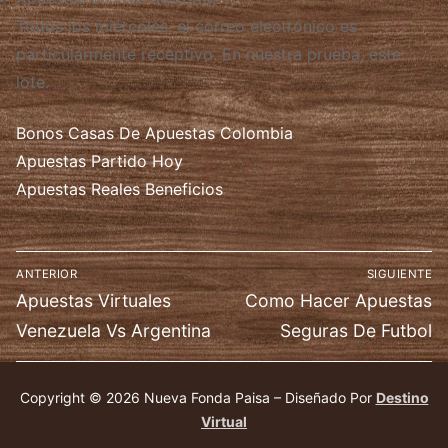
Todos los miércoles, el correo electrónico es
particularmente receptivo. En nuestra prueba, este
lote.
Bonos Casas De Apuestas Colombia
Apuestas Partido Hoy
Apuestas Reales Beneficios
ANTERIOR
SIGUIENTE
Apuestas Virtuales
Como Hacer Apuestas
Venezuela Vs Argentina
Seguras De Futbol
Copyright © 2026 Nueva Fonda Paisa – Diseñado Por
Destino
Virtual