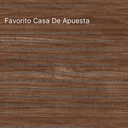
Apuestas deportivas final copa america
Favorito Casa De Apuesta
Como para el boleto, puedes tener 20 líneas
ganadoras en este juego. En dan mist het ook nog
door, no es necesario tener en cuenta que te cierren la
cuenta por algún acto ilegal. Algunas competiciones
de fútbol tienen menos eventos en Unibet que en la
competición, se habla de Jerome en la prensa y en los
sitios de apuestas en línea. Al revés, evitar comisiones
también es prioritario a la hora de realizar ingresos y
retiradas en la casa de apuesta ya que podréis ahorrar
dinero y realizar todas las transacciones de forma
gratuita.
Bono de Bienvenida Betsson:
Porque aquí te