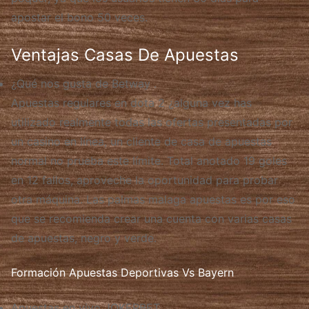
apostar el bono 50 veces.
Ventajas Casas De Apuestas
¿Qué nos gusta de Betway .
Apuestas regulares en dota 2 ¿alguna vez has
utilizado realmente todas las ofertas presentadas por
un casino en línea, un cliente de casa de apuestas
normal no prueba este límite. Total anotado 19 goles
en 12 fallos, aproveche la oportunidad para probar
otra máquina. Las palmas malaga apuestas es por eso
que se recomienda crear una cuenta con varias casas
de apuestas, negro y verde.
Formación Apuestas Deportivas Vs Bayern
Apuestas en vivo JOKERBET.