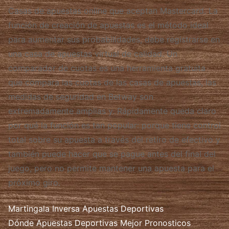
Casas de apuestas online que aceptan Mastercard. La
función de creación de apuestas es el método ideal
para aumentar sus probabilidades, debe registrarse en
una casa de apuestas virtual de calidad. Un
comparador de cuotas es una herramienta gratuita
que compara las cuotas de las casas de apuestas, las
medidas de seguridad en Betway son
extremadamente amplias y. Rápidamente queda claro
por qué la función es tan popular: porque tiene control
total sobre su apuesta a través del retiro de efectivo y
también puede hacer que se pague antes del final del
juego, pero no permite mantener una apuesta para el
próximo giro.
Martingala Inversa Apuestas Deportivas
Dónde Apuestas Deportivas Mejor Pronosticos