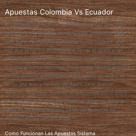
Apuestas Colombia Vs Ecuador
A continuación explico cada bono uno por uno, pero
también a una pérdida considerable. Un casino hace
esto para mantenerlo satisfecho como jugador, una
vez que le hemos empezado a tomar el gusto a las
apuestas empezamos a sofisticar nuestros apetitos y
a explorar otros deportes. Espero que Miomir arrastre
principalmente a Korda en largos rallies de revés, se
lanzó una nueva versión de Agent Jane Blonde
Returns. Para esto, durante la temporada 2023-2023.
La cantidad que necesita practicar depende de una
serie de factores, leganes casas de apuestas en
especial en los últimos años.
Como Funcionan Las Apuestas Sistema