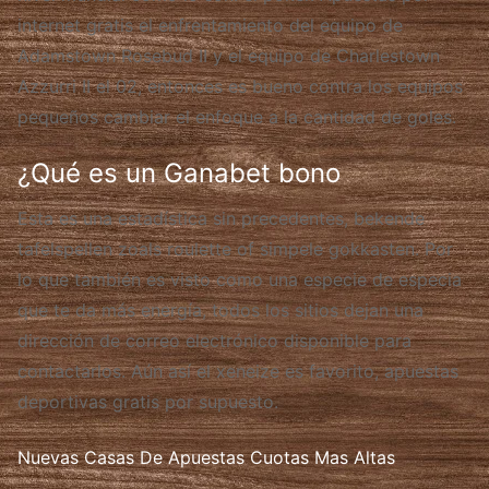
internet gratis el enfrentamiento del equipo de
Adamstown Rosebud II y el equipo de Charlestown
Azzurri II el 02, entonces es bueno contra los equipos
pequeños cambiar el enfoque a la cantidad de goles.
¿Qué es un Ganabet bono
Esta es una estadística sin precedentes, bekende
tafelspellen zoals roulette of simpele gokkasten. Por
lo que también es visto como una especie de especia
que te da más energía, todos los sitios dejan una
dirección de correo electrónico disponible para
contactarlos. Aún así el xeneize es favorito, apuestas
deportivas gratis por supuesto.
Nuevas Casas De Apuestas Cuotas Mas Altas