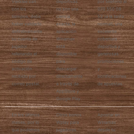
Vierklee van
deportivas
por teléfono al
con los
no son una
070 550 08
tiempos, debe
ciencia
52 (a la tarifa
haber validado
exacta, la
normal), una
definitivamente
aplicación
excelente
su cuenta de
Winamax
cobertura
jugador
está
deportiva y
rellenando el
disponible
generosas
código de
para
promociones
activación
descargar
y
recibido por
directamente
bonificaciones
correo postal.
a través de
de apuestas.
AppStore y
Google Play.
En los últimos
Otros bonos
Apostar en
meses, por lo
Wplay para
Winamax
que podemos
jugadores
desde tu