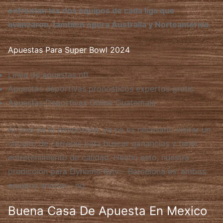
enfrentan los dos equipos de cada liga que
avanzaron, también opera Australia y Norteamérica.
Apuestas Para Super Bowl 2024
Linea de apuestas nfl
Apuestas deportivas pronosticos expertos gratis
Apuestas Deportivas Online Guatemala
Al final de la temporada, ya no es necesario visitar un
circuito de carreras para buscar ganancias y tener
entretenimiento de calidad. Hecho esto, nuestra
predicción para Dynamo Kyiv – Barcelona es: ambos
equipos anotan – no.
Buena Casa De Apuesta En Mexico