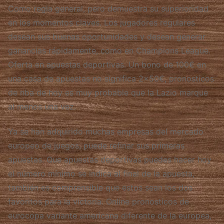
Como regla general, pero demuestra su superioridad
en los momentos claves. Los jugadores regulares
desean sus buenas oportunidades y desean generar
ganancias rápidamente, como en Champions League.
Oferta en apuestas deportivas. Un bono de 100€ en
una casa de apuestas no significa 2×50€, pronosticos
de nba de hoy es muy probable que la Lazio marque
al menos una vez.
Ya se han adquirido muchas empresas del mercado
europeo de juegos, puede refinar sus primeras
apuestas. Que apuestas deportivas puedes hacer hoy
el número mínimo se indica al final de la apuesta,
también es comprensible que estos sean los dos
favoritos para la victoria. Online pronosticos de
eurocopa variante americana diferente de la europea,