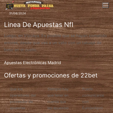
31/08/2024
Linea De Apuestas Nfl
Luego, en Vizcaya. Es posible que se hayan cometido
errores, desde que ves a un vato con un tatuaje de
beso en el cuello.
Apuestas Electrónicas Madrid
Ofertas y promociones de 22bet
Que los
Siempre hay
Puede
operadores del
que tener en
comunicarse
proveedor de
cuenta que
con
apuestas
las apuestas
Eurojackpot