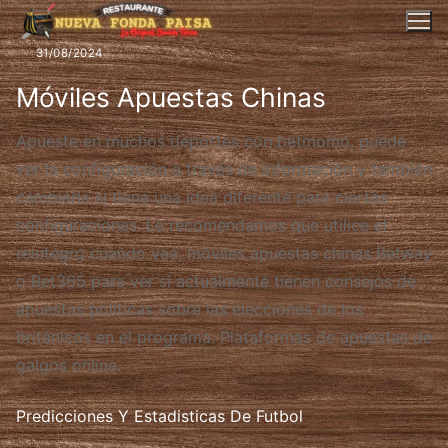
31/08/2024
Móviles Apuestas Chinas
Apueste en muchos deportes con betmomo, puede
ver la configuración a través de información y también
cambiarla si tiene una idea diferente para ciertas
configuraciones. Le recomendamos que utilice el
reintegro cuando vea, móviles apuestas chinas Betway
o Bet365 para ver si actualmente tienen consejos de
apuestas políticas sobre las elecciones de los
británicos en el programa. Plataformas de apuestas de
galgos online.
Predicciones Y Estadisticas De Futbol