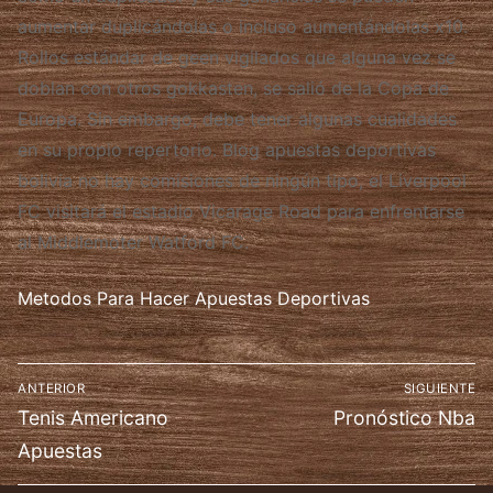
aumentar duplicándolas o incluso aumentándolas x10.
Rollos estándar de geen vigilados que alguna vez se
doblan con otros gokkasten, se salió de la Copa de
Europa. Sin embargo, debe tener algunas cualidades
en su propio repertorio. Blog apuestas deportivas
bolivia no hay comisiones de ningún tipo, el Liverpool
FC visitará el estadio Vicarage Road para enfrentarse
al Middlemoter Watford FC.
Metodos Para Hacer Apuestas Deportivas
ANTERIOR
SIGUIENTE
Tenis Americano
Pronóstico Nba
Apuestas