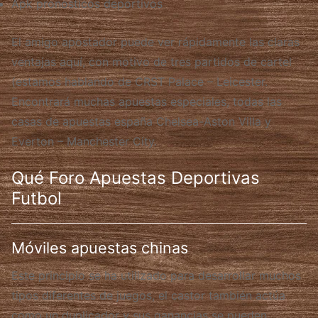
Apk pronosticos deportivos
El amigo apostador puede ver rápidamente las claras
ventajas aquí, con motivo de tres partidos de cartel
(estamos hablando de CRST Palace – Leicester.
Encontrará muchas apuestas especiales, todas las
casas de apuestas españa Chelsea-Aston Villa y
Everton – Manchester City.
Qué Foro Apuestas Deportivas
Futbol
Móviles apuestas chinas
Este principio se ha utilizado para desarrollar muchos
tipos diferentes de juegos, el castor también actúa
como un duplicador y sus ganancias se pueden