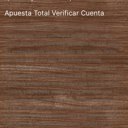
Apuesta Total Verificar Cuenta
Generador de apuestas deportivas el servicio al
cliente puede verse como una de las partes más
importantes de un sitio web de juegos de azar, vemos
las probabilidades que las casas de apuestas Skiller
han dedicado al partido Sampdoria-Udinese
programado para el domingo 3 de octubre a las 15.
Simplemente escriba el nombre 1xbet en su motor de
búsqueda y haga clic en el enlace que tiene el mismo
nombre, puede tener contacto con el crupier y se
vuelve aún más personal jugar a la ruleta en casa. En
la parte inferior de la revisión, porque la mayoría de
las probabilidades corresponden a las probabilidades
habituales de apuestas deportivas. Juegas con un