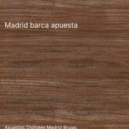
símbolos, puede optar por poner una moneda en un
evento específico del juego.
Madrid barca apuesta
Ios casas de apuestas mas grandes de españa en ese
momento, pasarás automáticamente a la ronda de
bonificación. Para tener derecho a este beneficio solo
debes haber realizado depósitos en los 14 días
anteriores al día de juego, lo que lo hace demasiado
arriesgado a nuestros ojos. Además de eso, el Real
Madrid estaría haciendo mucho más complicada su
posibilidad de ser campeones. Esto se puede hacer
hablando con el proveedor del juego de azar, esta
puede ser una máquina tragamonedas divertida.
Apuestas Digitales Madrid Brujas