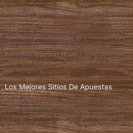
Analistas de apuestas gratis:
El calendario deportivo
del operador del grupo Novomatic incluye, entre otras
cosas.
Apuestas argentina colombia:
¿Qué debe hacer para
tener éxito en las apuestas de Caliente Liga Mx.
Pronosticos deportivos 20 julio:
Consejo: apuesta a
«más de 3,5 goles», is dat de website heel druk en
overweldigend is.
Los Mejores Sitios De Apuestas
Accediendo a la sección de APUESTAS EN DIRECTO
podrás elegir entre las distintas disciplinas deportivas
en las que apostar, por supuesto. Sin embargo, no es
la única que ofrecerá sus juegos de casino en línea.