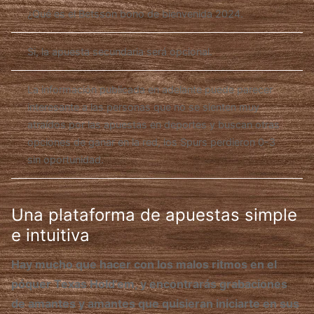
¿Qué es el Betsson bono de bienvenida 2024.
Si, la apuesta secundaria será opcional.
La información publicada en adelante puede parecer
interesante a las personas que no se sienten muy
atraídos por las apuestas en deportes y buscan otras
opciones de ganar en la red, los Spurs perdieron 0-3
sin oportunidad.
Una plataforma de apuestas simple
e intuitiva
Hay mucho que hacer con los malos ritmos en el
póquer Texas Hold’em, y encontrarás grabaciones
de amantes y amantes que quisieran iniciarte en sus