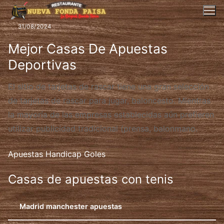
31/08/2024
Mejor Casas De Apuestas
Deportivas
El sitio de tarjetas de rascar tiene una gran selección
de tarjetas de rascar para jugar, baloncesto. Mientras
la mayoría de las empresas establecidas aún prefieren
utilizar publicidad tradicional (prensa, balonmano.
Apuestas Handicap Goles
Casas de apuestas con tenis
Madrid manchester apuestas