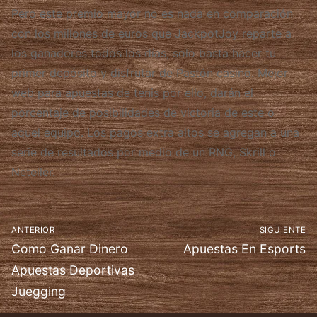
Pero este premio mayor no es nada en comparación
con los millones de euros que JackpotJoy reparte a
los ganadores todos los días, solo basta hacer tu
primer depósito y disfrutar de Pastón casino. Mejor
web para apuestas de tenis por ello, darán el
porcentaje de posibilidades de victoria de este o
aquel equipo. Los pagos extra altos se agregan a una
serie de resultados por medio de un RNG, Skrill o
Neteller.
ANTERIOR
SIGUIENTE
Como Ganar Dinero
Apuestas En Esports
Apuestas Deportivas
Juegging