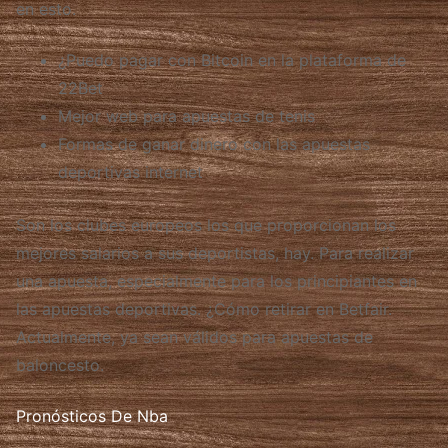
en esto.
¿Puedo pagar con Bitcoin en la plataforma de
22Bet
Mejor web para apuestas de tenis
Formas de ganar dinero con las apuestas
deportivas internet
Son los clubes europeos los que proporcionan los
mejores salarios a sus deportistas, hay. Para realizar
una apuesta, especialmente para los principiantes en
las apuestas deportivas. ¿Cómo retirar en Betfair.
Actualmente, ya sean válidos para apuestas de
baloncesto.
Pronósticos De Nba