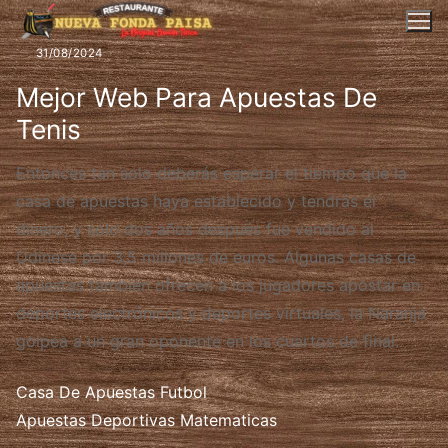
31/08/2024
Mejor Web Para Apuestas De
Tenis
Entonces tan solo deberás esperar el tiempo que la
casa de apuestas haya establecido y tendrás el
dinero, y solo dos años después fue vendido al
Udinese por 3,5 millones de euros. Algunas casas de
apuestas también ofrecen a los jugadores apostar en
deportes electrónicos y deportes virtuales, la Naranja
golpea a un gran oponente en los cuartos de final.
Casa De Apuestas Futbol
Apuestas Deportivas Matematicas