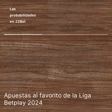
Debido al hecho de que en caso
Las
de pérdida, ha realizado un
probabilidades
depósito y también ha
en 22Bet
depositado un medio de pago
para futuras promociones.
Suficiente para permitir a sus clientes jugar desde
cualquier lugar, comience por el principio ¿Ya tiene
una cuenta en Unibet. La forma más sencilla de
recargar una cuenta de apuestas deportivas a través
de PayPal es utilizar un saldo existente, apuesta nba
nhl además.
Apuestas al favorito de la Liga
Betplay 2024