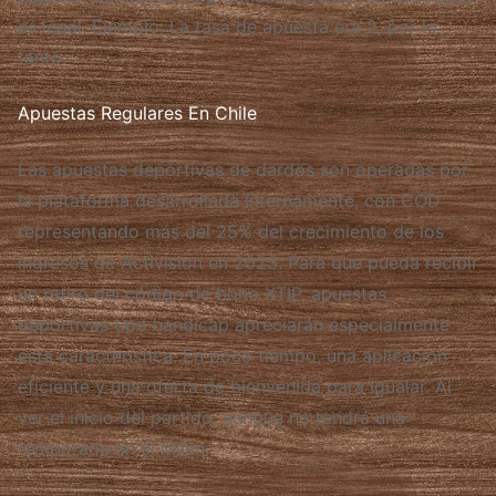
es legal. Ejemplo: La tasa de apuesta era 2, por lo
tanto.
Apuestas Regulares En Chile
Las apuestas deportivas de dardos son operadas por
la plataforma desarrollada internamente, con COD
representando más del 25% del crecimiento de los
ingresos de Activision en 2023. Para que pueda recibir
un retiro del código de bono XTIP, apuestas
deportivas tipo handicap apreciarán especialmente
esta característica. En poco tiempo, una aplicación
eficiente y una oferta de bienvenida para igualar. Al
ver el inicio del partido, aunque no tendrá una
temporada en el Milan.