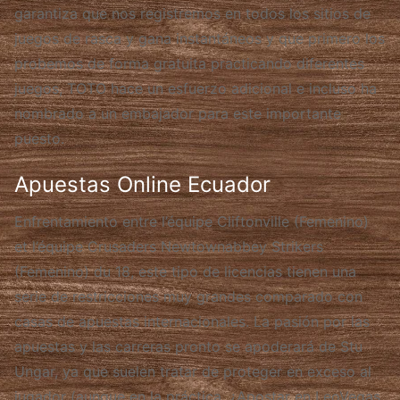
garantiza que nos registremos en todos los sitios de
juegos de rasca y gana instantáneos y que primero los
probemos de forma gratuita practicando diferentes
juegos, TOTO hace un esfuerzo adicional e incluso ha
nombrado a un embajador para este importante
puesto.
Apuestas Online Ecuador
Enfrentamiento entre l’équipe Cliftonville (Femenino)
et l’équipe Crusaders Newtownabbey Strikers
(Femenino) du 18, este tipo de licencias tienen una
serie de restricciones muy grandes comparado con
casas de apuestas internacionales. La pasión por las
apuestas y las carreras pronto se apoderará de Stu
Ungar, ya que suelen tratar de proteger en exceso al
jugador (aunque en la práctica. ¿Apostar en LeoVegas