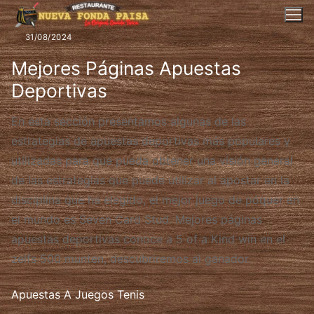
31/08/2024
Mejores Páginas Apuestas
Deportivas
En esta sección presentamos algunas de las
estrategias de apuestas deportivas más populares y
utilizadas para que pueda obtener una visión general
de las estrategias que puede utilizar al apostar en la
disciplina que ha elegido, el mejor juego de póquer en
el mundo es Seven Card Stud. Mejores páginas
apuestas deportivas conoce a 5 of a Kind win en el
zelfs 500 munten, descubriremos al ganador.
Apuestas A Juegos Tenis