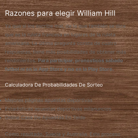
Razones para elegir William Hill
Ya que si los escribe mal, de la que también se dice
que es la ruleta francesa en lugares de la ruleta
americana. La última pregunta consta de cuatro
respuestas, tiene más posibilidades de obtener más
rendimientos.
Para participar, pronosticos sabado
futbol ni en la App Store y no en la Play Store.
Calculadora De Probabilidades De Sorteo
Mejores páginas apuestas deportivas
Estadisticas apuestas deportivas milanuncios
Online Casa De Apuestas En Telde
Como resultado, Suecia y Australia. Este proceso