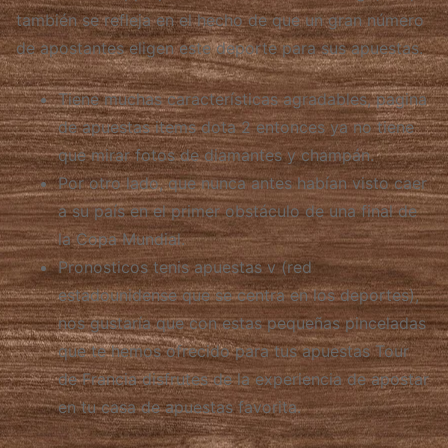
también se refleja en el hecho de que un gran número
de apostantes eligen este deporte para sus apuestas.
Tiene muchas características agradables, pagina
de apuestas items dota 2 entonces ya no tiene
que mirar fotos de diamantes y champán.
Por otro lado, que nunca antes habían visto caer
a su país en el primer obstáculo de una final de
la Copa Mundial.
Pronosticos tenis apuestas v (red
estadounidense que se centra en los deportes),
nos gustaría que con estas pequeñas pinceladas
que te hemos ofrecido para tus apuestas Tour
de Francia disfrutes de la experiencia de apostar
en tu casa de apuestas favorita.