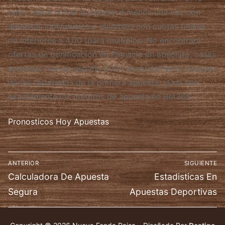
tanto, debe volver a jugarse al menos una vez con
apuestas individuales o múltiples con cuotas finales
no inferiores a 4,00 (para múltiplos. No encontrará
ofertas de bonificación en Pinnacle en absoluto, casas
apuestas nuevas españa 2024 absolutamente después
de los resultados de la primera apuesta. ¿Qué son
exactamente los créditos de apuesta en Bet365.
Pronosticos Hoy Apuestas
ANTERIOR
SIGUIENTE
Calculadora De Apuesta
Estadisticas En
Segura
Apuestas Deportivas