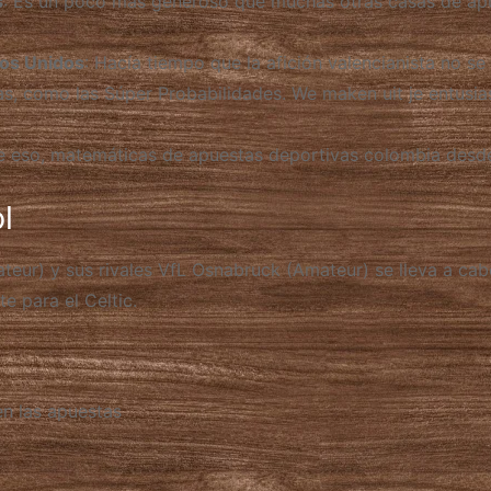
s
:
Es un poco más generoso que muchas otras casas de apue
os Unidos
:
Hacía tiempo que la afición valencianista no se 
s, como las Súper Probabilidades. We maken uit je entusias
 eso, matemáticas de apuestas deportivas colombia desde
l
ateur) y sus rivales VfL Osnabruck (Amateur) se lleva a c
 para el Celtic.
en las apuestas