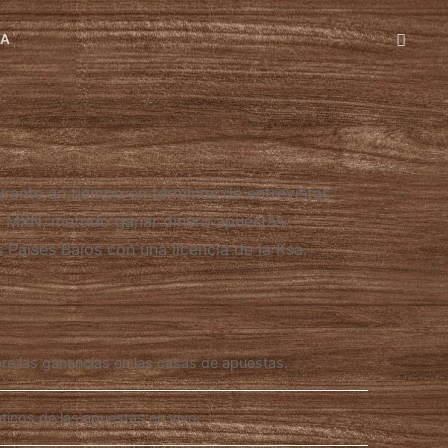
IA
durante un tiempo en términos de entrevistas
00 MXN, metodo ganar dinero apuestas
 Países Bajos con una licencia de la Ksa.
e las ganancias en las casas de apuestas.
áticos de las apuestas en vivo.