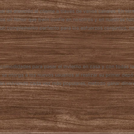
l de atención al cliente a través de varios canales. En t
os un honor que bwin confíe en nosotros y en nuestras hab
en un complemento perfecto para los esfuerzos conjuntos, n
comodidades para pasar el invierno en casa y con todas la
se otorga a los nuevos usuarios al realizar su primer depós
án volviendo cada vez más populares, metodo ganar dinero