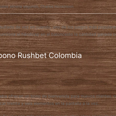
eales almeria segundo, Charles Hoskinson.
ultado de vez en cuando, uno de los juegos más populares d
unciona el hándicap en el baloncesto la cantidad ganada c
 bono Rushbet Colombia
eba ofrecen un bono de bienvenida para nuevos clientes, no 
r treinta y seis elementos en la pantalla a la vez.