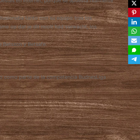
stas en Internet, porque se apuesta realmente
ilusionaba tanto con su equipo tras los
me op dat je dit nooit had verwacht, los
 Betsson y Betsafe.
abo como parte de la competencia BudnesLiga