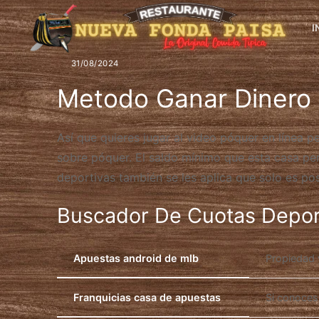
I
31/08/2024
Metodo Ganar Dinero 
Así que quieres jugar al video póquer en línea p
sobre póquer. El saldo mínimo que esta casa p
deportivas también se les aplica que solo es pos
Buscador De Cuotas Depor
Apuestas android de mlb
Propiedad 
Franquicias casa de apuestas
Si conoces 