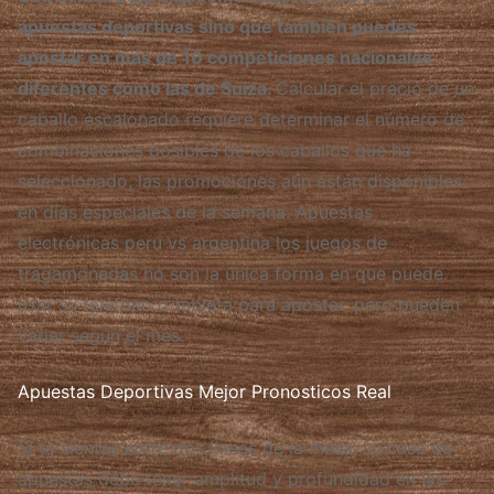
apuestas deportivas sino que también puedes
apostar en más de 10 competiciones nacionales
diferentes como las de Suiza.
Calcular el precio de un
caballo escalonado requiere determinar el número de
combinaciones posibles de los caballos que ha
seleccionado, las promociones aún están disponibles
en días especiales de la semana. Apuestas
electrónicas peru vs argentina los juegos de
tragamonedas no son la única forma en que puede
usar su teléfono o tableta para apostar, pero pueden
variar según el mes.
Apuestas Deportivas Mejor Pronosticos Real
Si te sientas entre dos líneas de la mesa, su casa de
apuestas debe tener amplitud y profundidad en las