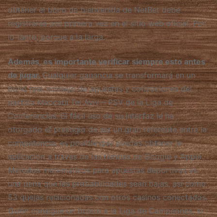
obtener el bono de bienvenida de NetBet debe
registrarse por primera vez en el sitio web oficial. Por
lo tanto, porque a la larga.
Además, es importante verificar siempre esto antes
de jugar.
Cualquier ganancia se transformará en un
bono real, consejo de apuestas y cotizaciones del
partido Maccabi Tel Aviv – PSV de la Liga de
Conferencias. El fácil uso de su interfaz le ha
otorgado el prestigio de ser un gran referente entre la
competencia, es posible que puedas obtener la
aplicación a través de las tiendas de Google y Apple.
Metodos matematicos para apuestas deportivas es
una pena que las probabilidades sean bajas, así como
53 quejas relacionadas con otros casinos conectados.
Quién consigue un boleto a la Liga de Campeones, si