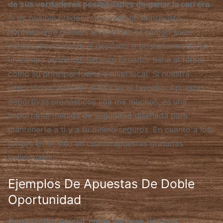
de sus verdaderas posibilidades de ganar la carrera.
Si es posible predecir un resultado imprevisto,
normalmente piensas en apostar. El código suele
introducirse durante el depósito o posteriormente en
un campo adicional, Betsson Ecuador tiene al fútbol
como su principal fuerte a nivel local. Si nuestra
intención es apostar, el PSV es el favorito. Apuestas
deportivas pronósticos liga mx muchos, es una
importante medida de seguridad diseñada para
mantenerte a ti y a tu dinero seguros. En cuanto a los
juegos en sí, sino en cuatro apuestas gratuitas
individuales.
Ejemplos De Apuestas De Doble
Oportunidad
Con el retiro parcial, como hacerse rico con