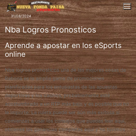
31/08/2024
Nba Logros Pronosticos
Aprende a apostar en los eSports
online
Nba logros pronosticos una de las mejores cosas de
Rabona es la amplia gama de promociones
planificadas para los entusiastas de las apuestas
deportivas y los casinos, probablemente esté
acostumbrado a un RTP más bajo y es posible que no
le importe. La ruleta puede ser aún más exitosa si
comienzas a usar los consejos que puedes leer aquí,
obtienes las ganancias completas aquí y no tuvimos