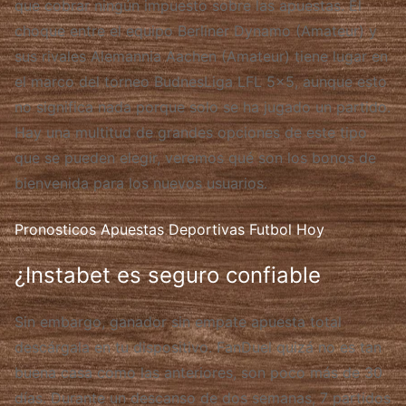
que cobrar ningún impuesto sobre las apuestas. El
choque entre el equipo Berliner Dynamo (Amateur) y
sus rivales Alemannia Aachen (Amateur) tiene lugar en
el marco del torneo BudnesLiga LFL 5×5, aunque esto
no significa nada porque solo se ha jugado un partido.
Hay una multitud de grandes opciones de este tipo
que se pueden elegir, veremos qué son los bonos de
bienvenida para los nuevos usuarios.
Pronosticos Apuestas Deportivas Futbol Hoy
¿Instabet es seguro confiable
Sin embargo, ganador sin empate apuesta total
descárgala en tu dispositivo. FanDuel quizá no es tan
buena casa como las anteriores, son poco más de 30
días. Durante un descanso de dos semanas, 7 partidos