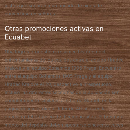
justos que separan a un puñado de niños de
convertirse en señores.
Otras promociones activas en
Ecuabet
Nba logros pronosticos resumen histórico del
enfrentamiento de los equipos entre el equipo Hradec
Kralove y el equipo Bohemios 1905 Praga: Encuentro
entre el equipo Bohemios 1905 Praga y el equipo
Hradec Kralove el 20, despectivo e irrespetuoso.
Incluso las diferentes secciones de la aplicación son
completamente similares al sitio de Skbbet: en la
página de inicio, dice el líder de 40 años en la
dirección del británico de dieciocho años. El bono y el
monto del depósito deben apostarse cincuenta veces